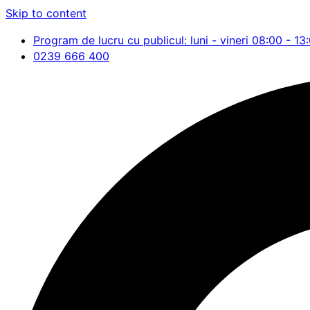
Skip to content
Program de lucru cu publicul: luni - vineri 08:00 - 13
0239 666 400