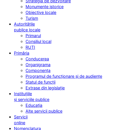
Strategia de dezvoltare
Monumente istorice
Obiective locale
Turism
Autoritățile
publice locale
Primarul
Consiliul local
RUTI
Primăria
Conducerea
Organigrama
Componența
Programul de funcționare și de audiențe
Statul de funcții
Extrase din legislație
Instituțiile
și serviciile publice
Educația
Alte servicii publice
Servicii
online
Nomenclatura