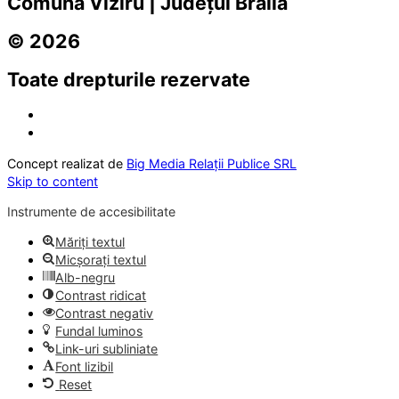
Comuna Viziru | Județul Brăila
© 2026
Toate drepturile rezervate
Concept realizat de
Big Media Relații Publice SRL
Skip to content
Instrumente de accesibilitate
Măriți textul
Micșorați textul
Alb-negru
Contrast ridicat
Contrast negativ
Fundal luminos
Link-uri subliniate
Font lizibil
Reset