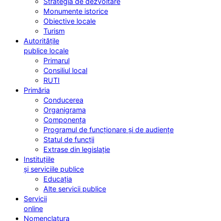
Strategia de dezvoltare
Monumente istorice
Obiective locale
Turism
Autoritățile
publice locale
Primarul
Consiliul local
RUTI
Primăria
Conducerea
Organigrama
Componența
Programul de funcționare și de audiențe
Statul de funcții
Extrase din legislație
Instituțiile
și serviciile publice
Educația
Alte servicii publice
Servicii
online
Nomenclatura