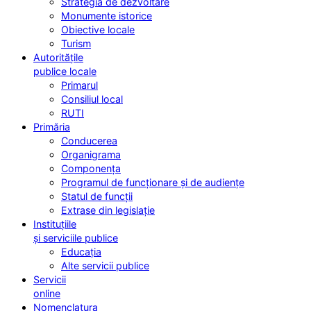
Strategia de dezvoltare
Monumente istorice
Obiective locale
Turism
Autoritățile
publice locale
Primarul
Consiliul local
RUTI
Primăria
Conducerea
Organigrama
Componența
Programul de funcționare și de audiențe
Statul de funcții
Extrase din legislație
Instituțiile
și serviciile publice
Educația
Alte servicii publice
Servicii
online
Nomenclatura