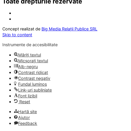
Toate drepturile rezervate
Concept realizat de
Big Media Relații Publice SRL
Skip to content
Instrumente de accesibilitate
Măriți textul
Micșorați textul
Alb-negru
Contrast ridicat
Contrast negativ
Fundal luminos
Link-uri subliniate
Font lizibil
Reset
Hartă site
Ajutor
Feedback