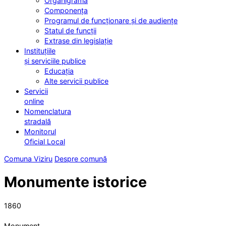
Organigrama
Componența
Programul de funcționare și de audiențe
Statul de funcții
Extrase din legislație
Instituțiile
și serviciile publice
Educația
Alte servicii publice
Servicii
online
Nomenclatura
stradală
Monitorul
Oficial Local
Comuna Viziru
Despre comună
Monumente istorice
1860
Monument