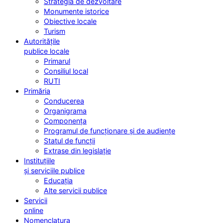
Strategia de dezvoltare
Monumente istorice
Obiective locale
Turism
Autoritățile
publice locale
Primarul
Consiliul local
RUTI
Primăria
Conducerea
Organigrama
Componența
Programul de funcționare și de audiențe
Statul de funcții
Extrase din legislație
Instituțiile
și serviciile publice
Educația
Alte servicii publice
Servicii
online
Nomenclatura