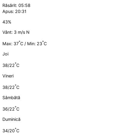
Răsărit: 05:58
Apus: 20:31
43%
Vânt: 3 m/s N
°
°
Max: 37
C / Min: 23
C
Joi
°
38/22
C
Vineri
°
38/22
C
Sâmbătă
°
36/22
C
Duminică
°
34/20
C