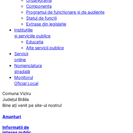
Organigrama
Componența
Programul de funcționare și de audiențe
Statul de funcții
Extrase din legislație
Instituțiile
și serviciile publice
Educația
Alte servicii publice
Servicii
online
Nomenclatura
stradală
Monitorul
Oficial Local
Comuna Viziru
Județul Brăila
Bine ați venit pe site-ul nostru!
Anunțuri
Informații de
interes public