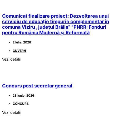
Comunicat finalizare proiect: Dezvoltarea unui
serviciu de educație timpurie complementar în
comuna Viziru , județul Brăila” ”PNRR: Fonduri
pentru România Modernă și Reformată
2 Iulie, 2026
GUVERN
Vezi detalii
Concurs post secretar general
23 Iunie, 2026
CONCURS
Vezi detalii