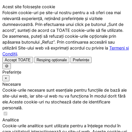
Acest site folosește cookie
Folosim cookie-uri pe site-ul nostru pentru a vă oferi cea mai
relevantă experiență, reținând preferințele și vizitele
dumneavoastră. Prin efectuarea unui click pe butonul „Sunt de
acord”, sunteți de acord ca TOATE cookie-urile să fie utilizate.
De asemenea, puteți să refuzați cookie-urile opționale prin
apăsarea butonului „Refuz”. Prin continuarea accesării sau
utilizării Site-ului web vă exprimați acordul cu privire la
Termeni și
Condiții
.
Accept TOATE
Resping opționale
Preferințe
🍪
Preferințe
×
Necesare
Cookie-urile necesare sunt esențiale pentru funcțiile de bază ale
site-ului web, iar site-ul web nu va funcționa în modul dorit fără
ele.Aceste cookie-uri nu stochează date de identificare
personală.
Analitice
Cookie-urile analitice sunt utilizate pentru a înțelege modul în
care vizitatorii interacționează cu site-ul web. Aceste cookie-uri