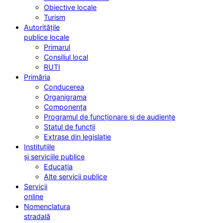
Obiective locale
Turism
Autoritățile
publice locale
Primarul
Consiliul local
RUTI
Primăria
Conducerea
Organigrama
Componența
Programul de funcționare și de audiențe
Statul de funcții
Extrase din legislație
Instituțiile
și serviciile publice
Educația
Alte servicii publice
Servicii
online
Nomenclatura
stradală