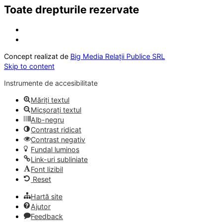
Toate drepturile rezervate
Concept realizat de
Big Media Relații Publice SRL
Skip to content
Instrumente de accesibilitate
Măriți textul
Micșorați textul
Alb-negru
Contrast ridicat
Contrast negativ
Fundal luminos
Link-uri subliniate
Font lizibil
Reset
Hartă site
Ajutor
Feedback