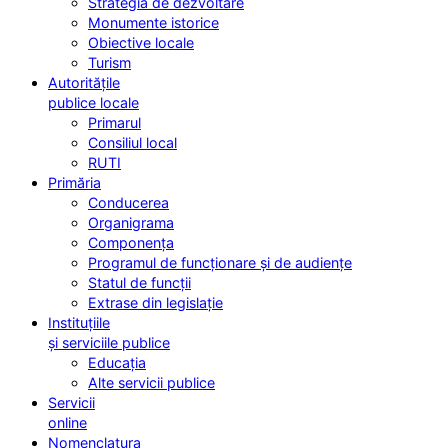
Strategia de dezvoltare
Monumente istorice
Obiective locale
Turism
Autoritățile
publice locale
Primarul
Consiliul local
RUTI
Primăria
Conducerea
Organigrama
Componența
Programul de funcționare și de audiențe
Statul de funcții
Extrase din legislație
Instituțiile
și serviciile publice
Educația
Alte servicii publice
Servicii
online
Nomenclatura