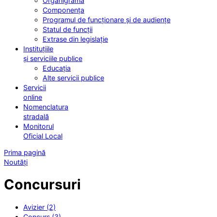
Organigrama
Componența
Programul de funcționare și de audiențe
Statul de funcții
Extrase din legislație
Instituțiile
și serviciile publice
Educația
Alte servicii publice
Servicii
online
Nomenclatura
stradală
Monitorul
Oficial Local
Prima pagină
Noutăți
Concursuri
Avizier (2)
Concurs (3)