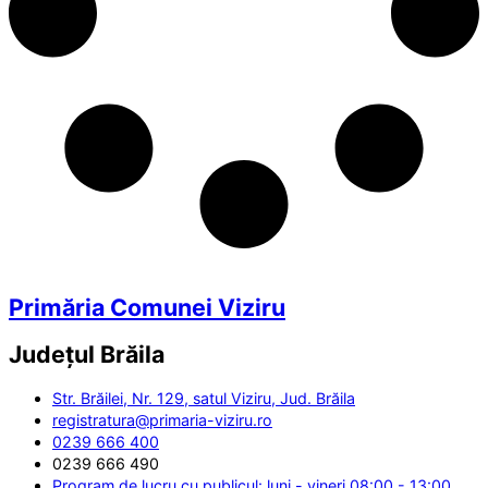
Primăria Comunei Viziru
Județul
Brăila
Str. Brăilei, Nr. 129, satul Viziru, Jud. Brăila
registratura@primaria-viziru.ro
0239 666 400
0239 666 490
Program de lucru cu publicul: luni - vineri 08:00 - 13:00