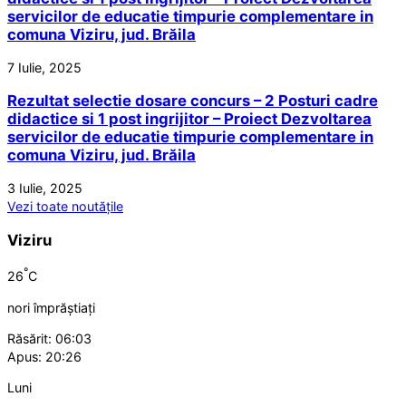
servicilor de educatie timpurie complementare in
comuna Viziru, jud. Brăila
7 Iulie, 2025
Rezultat selectie dosare concurs – 2 Posturi cadre
didactice si 1 post ingrijitor – Proiect Dezvoltarea
servicilor de educatie timpurie complementare in
comuna Viziru, jud. Brăila
3 Iulie, 2025
Vezi toate noutățile
Viziru
°
26
C
nori împrăștiați
Răsărit: 06:03
Apus: 20:26
Luni