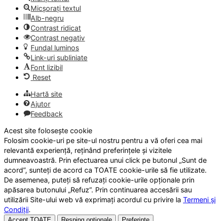
Micșorați textul
Alb-negru
Contrast ridicat
Contrast negativ
Fundal luminos
Link-uri subliniate
Font lizibil
Reset
Hartă site
Ajutor
Feedback
Acest site folosește cookie
Folosim cookie-uri pe site-ul nostru pentru a vă oferi cea mai
relevantă experiență, reținând preferințele și vizitele
dumneavoastră. Prin efectuarea unui click pe butonul „Sunt de
acord”, sunteți de acord ca TOATE cookie-urile să fie utilizate.
De asemenea, puteți să refuzați cookie-urile opționale prin
apăsarea butonului „Refuz”. Prin continuarea accesării sau
utilizării Site-ului web vă exprimați acordul cu privire la
Termeni și
Condiții
.
Accept TOATE
Resping opționale
Preferințe