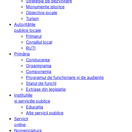
Strategia de dezvoltare
Monumente istorice
Obiective locale
Turism
Autoritățile
publice locale
Primarul
Consiliul local
RUTI
Primăria
Conducerea
Organigrama
Componența
Programul de funcționare și de audiențe
Statul de funcții
Extrase din legislație
Instituțiile
și serviciile publice
Educația
Alte servicii publice
Servicii
online
Nomenclatura