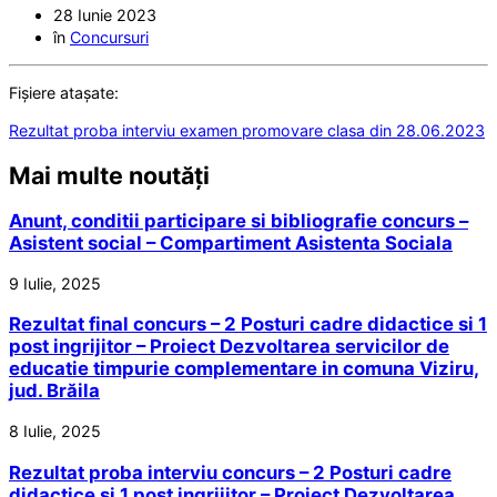
28 Iunie 2023
în
Concursuri
Fișiere atașate:
Rezultat proba interviu examen promovare clasa din 28.06.2023
Mai multe noutăți
Anunt, conditii participare si bibliografie concurs –
Asistent social – Compartiment Asistenta Sociala
9 Iulie, 2025
Rezultat final concurs – 2 Posturi cadre didactice si 1
post ingrijitor – Proiect Dezvoltarea servicilor de
educatie timpurie complementare in comuna Viziru,
jud. Brăila
8 Iulie, 2025
Rezultat proba interviu concurs – 2 Posturi cadre
didactice si 1 post ingrijitor – Proiect Dezvoltarea