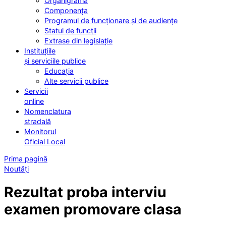
Organigrama
Componența
Programul de funcționare și de audiențe
Statul de funcții
Extrase din legislație
Instituțiile
și serviciile publice
Educația
Alte servicii publice
Servicii
online
Nomenclatura
stradală
Monitorul
Oficial Local
Prima pagină
Noutăți
Rezultat proba interviu
examen promovare clasa