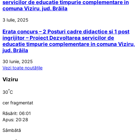
servicilor de educatie timpurie complementare in
comuna Viziru, jud. Brăila
3 Iulie, 2025
Erata concurs – 2 Posturi cadre didactice si 1 post
ingrijitor – Proiect Dezvoltarea servicilor de
educatie timpurie complementare in comuna Viziru,
jud. Brăila
30 Iunie, 2025
Vezi toate noutățile
Viziru
°
30
C
cer fragmentat
Răsărit: 06:01
Apus: 20:28
Sâmbătă