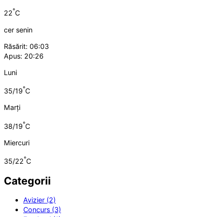
°
22
C
cer senin
Răsărit: 06:03
Apus: 20:26
Luni
°
35/19
C
Marți
°
38/19
C
Miercuri
°
35/22
C
Categorii
Avizier (2)
Concurs (3)