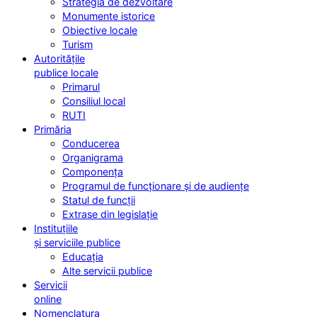
Strategia de dezvoltare
Monumente istorice
Obiective locale
Turism
Autoritățile
publice locale
Primarul
Consiliul local
RUTI
Primăria
Conducerea
Organigrama
Componența
Programul de funcționare și de audiențe
Statul de funcții
Extrase din legislație
Instituțiile
și serviciile publice
Educația
Alte servicii publice
Servicii
online
Nomenclatura