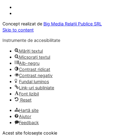
Concept realizat de
Big Media Relații Publice SRL
Skip to content
Instrumente de accesibilitate
Măriți textul
Micșorați textul
Alb-negru
Contrast ridicat
Contrast negativ
Fundal luminos
Link-uri subliniate
Font lizibil
Reset
Hartă site
Ajutor
Feedback
Acest site folosește cookie