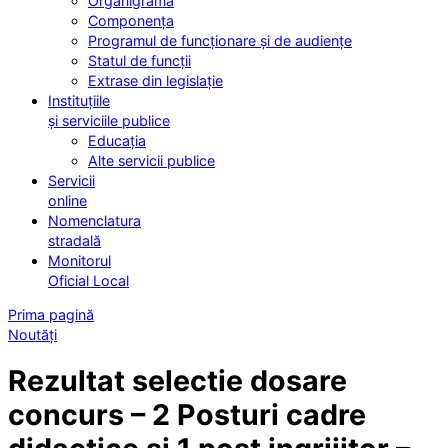
Organigrama
Componența
Programul de funcționare și de audiențe
Statul de funcții
Extrase din legislație
Instituțiile
și serviciile publice
Educația
Alte servicii publice
Servicii
online
Nomenclatura
stradală
Monitorul
Oficial Local
Prima pagină
Noutăți
Rezultat selectie dosare
concurs – 2 Posturi cadre