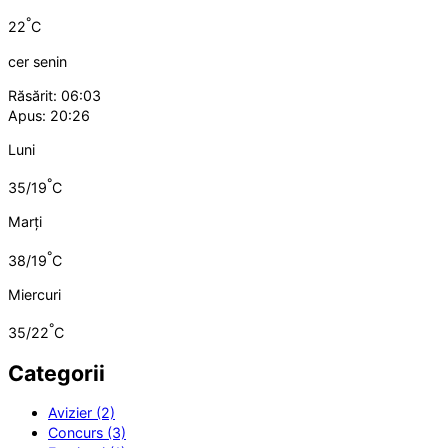
°
22
C
cer senin
Răsărit: 06:03
Apus: 20:26
Luni
°
35/19
C
Marți
°
38/19
C
Miercuri
°
35/22
C
Categorii
Avizier (2)
Concurs (3)