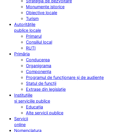
Strategia de dezvoltare
Monumente istorice
Obiective locale
Turism
Autoritățile
publice locale
Primarul
Consiliul local
RUTI
Primăria
Conducerea
Organigrama
Componența
Programul de funcționare și de audiențe
Statul de funcții
Extrase din legislație
Instituțiile
și serviciile publice
Educația
Alte servicii publice
Servicii
online
Nomenclatura