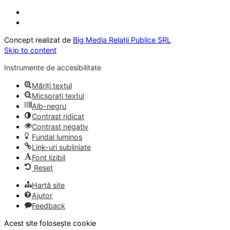
Concept realizat de
Big Media Relații Publice SRL
Skip to content
Instrumente de accesibilitate
Măriți textul
Micșorați textul
Alb-negru
Contrast ridicat
Contrast negativ
Fundal luminos
Link-uri subliniate
Font lizibil
Reset
Hartă site
Ajutor
Feedback
Acest site folosește cookie