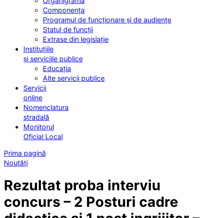
Organigrama
Componența
Programul de funcționare și de audiențe
Statul de funcții
Extrase din legislație
Instituțiile
și serviciile publice
Educația
Alte servicii publice
Servicii
online
Nomenclatura
stradală
Monitorul
Oficial Local
Prima pagină
Noutăți
Rezultat proba interviu
concurs – 2 Posturi cadre