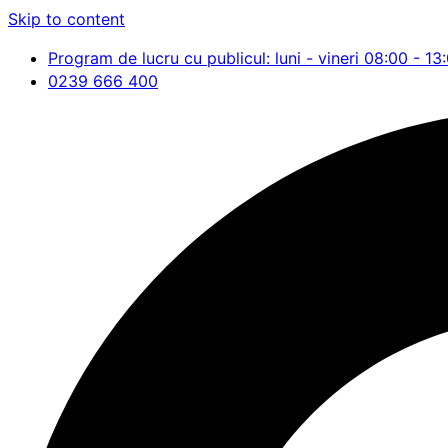
Skip to content
Program de lucru cu publicul: luni - vineri 08:00 - 13
0239 666 400