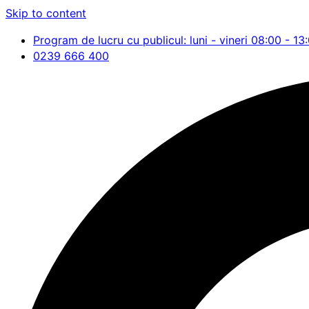
Skip to content
Program de lucru cu publicul: luni - vineri 08:00 - 13
0239 666 400