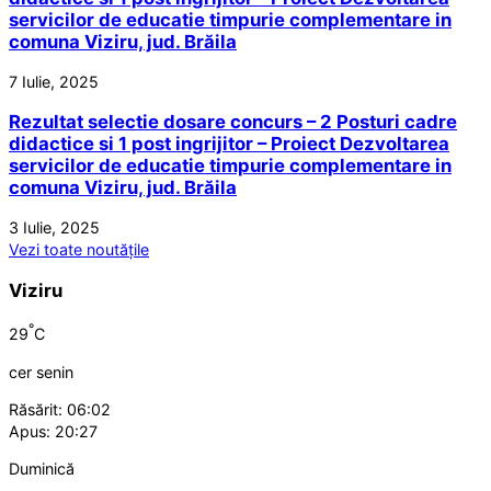
servicilor de educatie timpurie complementare in
comuna Viziru, jud. Brăila
7 Iulie, 2025
Rezultat selectie dosare concurs – 2 Posturi cadre
didactice si 1 post ingrijitor – Proiect Dezvoltarea
servicilor de educatie timpurie complementare in
comuna Viziru, jud. Brăila
3 Iulie, 2025
Vezi toate noutățile
Viziru
°
29
C
cer senin
Răsărit: 06:02
Apus: 20:27
Duminică