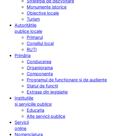
Strategia de dezvoltare
Monumente istorice
Obiective locale
Turism
Autoritățile
publice locale
Primarul
Consiliul local
RUTI
Primăria
Conducerea
Organigrama
Componența
Programul de funcționare și de audiențe
Statul de funcții
Extrase din legislație
Instituțiile
și serviciile publice
Educația
Alte servicii publice
Servicii
online
Nomenclatura