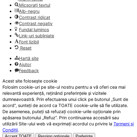
Micșorați textul
Alb-negru
Contrast ridicat
Contrast negativ
Fundal luminos
Link-uri subliniate
Font lizibil
Reset
Hartă site
Ajutor
Feedback
Acest site folosește cookie
Folosim cookie-uri pe site-ul nostru pentru a vă oferi cea mai
relevantă experiență, reținând preferințele și vizitele
dumneavoastră. Prin efectuarea unui click pe butonul „Sunt de
acord”, sunteți de acord ca TOATE cookie-urile să fie utilizate.
De asemenea, puteți să refuzați cookie-urile opționale prin
apăsarea butonului „Refuz”. Prin continuarea accesării sau
utilizării Site-ului web vă exprimați acordul cu privire la
Termeni și
Condiții
.
Accept TOATE
Resping opționale
Preferințe