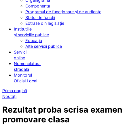
Organigrama
Componența
Programul de funcționare și de audiențe
Statul de funcții
Extrase din legislație
Instituțiile
și serviciile publice
Educația
Alte servicii publice
Servicii
online
Nomenclatura
stradală
Monitorul
Oficial Local
Prima pagină
Noutăți
Rezultat proba scrisa examen
promovare clasa