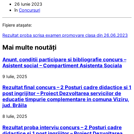
26 Iunie 2023
în
Concursuri
Fișiere atașate:
Rezultat proba scrisa examen promovare clasa din 26.06.2023
Mai multe noutăți
Anunt, conditii participare si bibliografie concurs –
Asistent social – Compartiment Asistenta Sociala
9 Iulie, 2025
Rezultat final concurs – 2 Posturi cadre didactice si 1
post ingrijitor – Proiect Dezvoltarea servicilor de
educatie timpurie complementare in comuna Viziru,
jud. Brăila
8 Iulie, 2025
Rezultat proba interviu concurs – 2 Posturi cadre
didactice si 1 post ingrijitor – Proiect Dezvoltarea