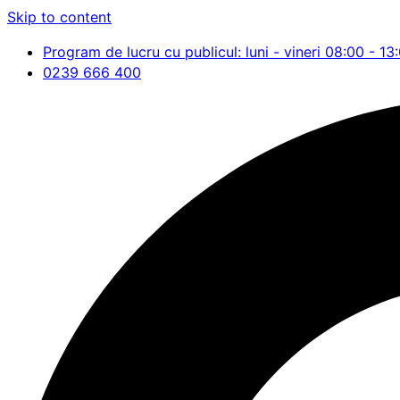
Skip to content
Program de lucru cu publicul: luni - vineri 08:00 - 13
0239 666 400