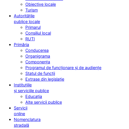
Obiective locale
Turism
Autoritățile
publice locale
Primarul
Consiliul local
RUTI
Primăria
Conducerea
Organigrama
Componența
Programul de funcționare și de audiențe
Statul de funcții
Extrase din legislație
Instituțiile
și serviciile publice
Educația
Alte servicii publice
Servicii
online
Nomenclatura
stradală