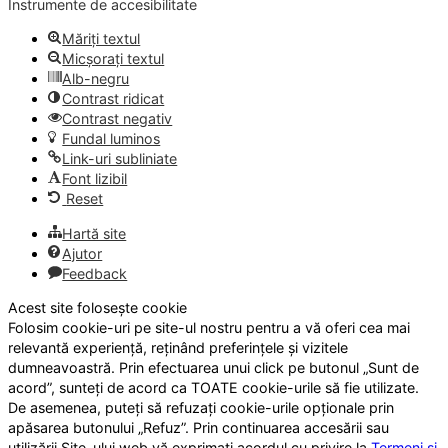
Instrumente de accesibilitate
Măriți textul
Micșorați textul
Alb-negru
Contrast ridicat
Contrast negativ
Fundal luminos
Link-uri subliniate
Font lizibil
Reset
Hartă site
Ajutor
Feedback
Acest site folosește cookie
Folosim cookie-uri pe site-ul nostru pentru a vă oferi cea mai
relevantă experiență, reținând preferințele și vizitele
dumneavoastră. Prin efectuarea unui click pe butonul „Sunt de
acord”, sunteți de acord ca TOATE cookie-urile să fie utilizate.
De asemenea, puteți să refuzați cookie-urile opționale prin
apăsarea butonului „Refuz”. Prin continuarea accesării sau
utilizării Site-ului web vă exprimați acordul cu privire la
Termeni și