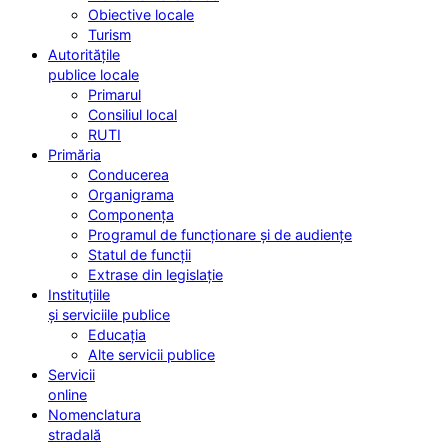
Obiective locale
Turism
Autoritățile
publice locale
Primarul
Consiliul local
RUTI
Primăria
Conducerea
Organigrama
Componența
Programul de funcționare și de audiențe
Statul de funcții
Extrase din legislație
Instituțiile
și serviciile publice
Educația
Alte servicii publice
Servicii
online
Nomenclatura
stradală