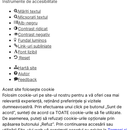
Instrumente de accesibilitate
Măriți textul
Micșorați textul
Alb-negru
Contrast ridicat
Contrast negativ
Fundal luminos
Link-uri subliniate
Font lizibil
Reset
Hartă site
Ajutor
Feedback
Acest site folosește cookie
Folosim cookie-uri pe site-ul nostru pentru a vă oferi cea mai
relevantă experiență, reținând preferințele și vizitele
dumneavoastră. Prin efectuarea unui click pe butonul „Sunt de
acord”, sunteți de acord ca TOATE cookie-urile să fie utilizate.
De asemenea, puteți să refuzați cookie-urile opționale prin
apăsarea butonului „Refuz”. Prin continuarea accesării sau
utilizării Site-ului web vă exprimați acordul cu privire la
Termeni și