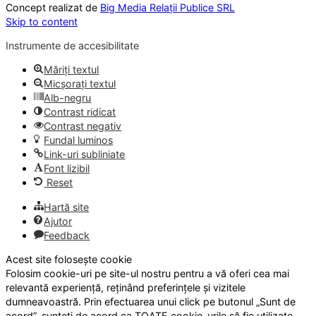
Concept realizat de
Big Media Relații Publice SRL
Skip to content
Instrumente de accesibilitate
Măriți textul
Micșorați textul
Alb-negru
Contrast ridicat
Contrast negativ
Fundal luminos
Link-uri subliniate
Font lizibil
Reset
Hartă site
Ajutor
Feedback
Acest site folosește cookie
Folosim cookie-uri pe site-ul nostru pentru a vă oferi cea mai
relevantă experiență, reținând preferințele și vizitele
dumneavoastră. Prin efectuarea unui click pe butonul „Sunt de
acord”, sunteți de acord ca TOATE cookie-urile să fie utilizate.