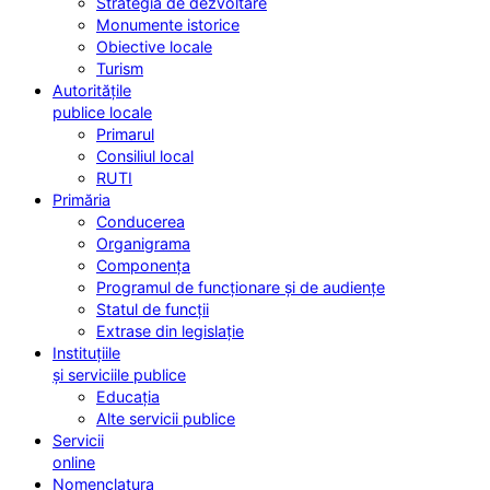
Strategia de dezvoltare
Monumente istorice
Obiective locale
Turism
Autoritățile
publice locale
Primarul
Consiliul local
RUTI
Primăria
Conducerea
Organigrama
Componența
Programul de funcționare și de audiențe
Statul de funcții
Extrase din legislație
Instituțiile
și serviciile publice
Educația
Alte servicii publice
Servicii
online
Nomenclatura