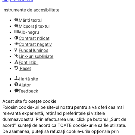
Instrumente de accesibilitate
Măriți textul
Micșorați textul
Alb-negru
Contrast ridicat
Contrast negativ
Fundal luminos
Link-uri subliniate
Font lizibil
Reset
Hartă site
Ajutor
Feedback
Acest site folosește cookie
Folosim cookie-uri pe site-ul nostru pentru a vă oferi cea mai
relevantă experiență, reținând preferințele și vizitele
dumneavoastră. Prin efectuarea unui click pe butonul „Sunt de
acord”, sunteți de acord ca TOATE cookie-urile să fie utilizate.
De asemenea, puteți să refuzați cookie-urile opționale prin