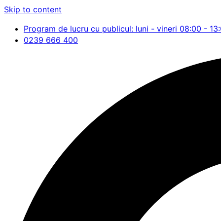
Skip to content
Program de lucru cu publicul: luni - vineri 08:00 - 13
0239 666 400