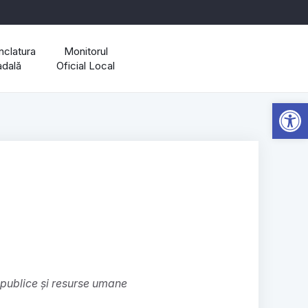
clatura
Monitorul
adală
Oficial Local
Open 
i publice și resurse umane