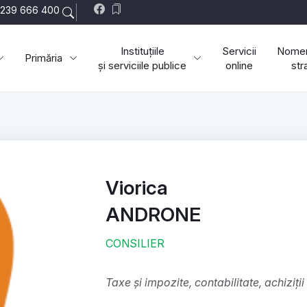
239 666 400
Instituțiile
Servicii
Nomen
Primăria
și serviciile publice
online
str
Viorica
ANDRONE
CONSILIER
Taxe și impozite, contabilitate, achiziți