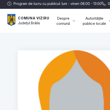
Program de lucru cu publicul: luni - vineri 08:00 - 13:00
0
Despre
Autoritățile
COMUNA VIZIRU
Județul
Brăila
comună
publice locale