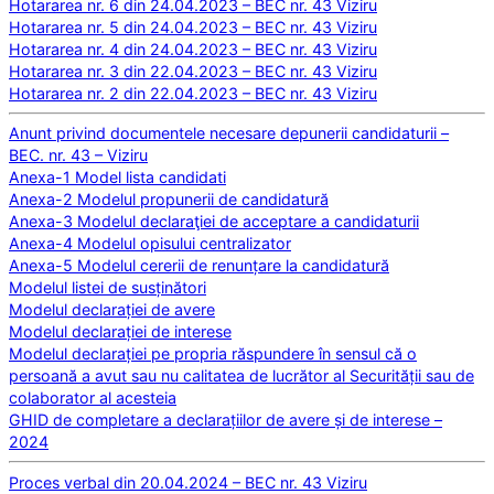
Hotararea nr. 6 din 24.04.2023 – BEC nr. 43 Viziru
Hotararea nr. 5 din 24.04.2023 – BEC nr. 43 Viziru
Hotararea nr. 4 din 24.04.2023 – BEC nr. 43 Viziru
Hotararea nr. 3 din 22.04.2023 – BEC nr. 43 Viziru
Hotararea nr. 2 din 22.04.2023 – BEC nr. 43 Viziru
Anunt privind documentele necesare depunerii candidaturii –
BEC. nr. 43 – Viziru
Anexa-1 Model lista candidati
Anexa-2 Modelul propunerii de candidatură
Anexa-3 Modelul declaraţiei de acceptare a candidaturii
Anexa-4 Modelul opisului centralizator
Anexa-5 Modelul cererii de renunțare la candidatură
Modelul listei de susținători
Modelul declarației de avere
Modelul declarației de interese
Modelul declarației pe propria răspundere în sensul că o
persoană a avut sau nu calitatea de lucrător al Securității sau de
colaborator al acesteia
GHID de completare a declarațiilor de avere și de interese –
2024
Proces verbal din 20.04.2024 – BEC nr. 43 Viziru