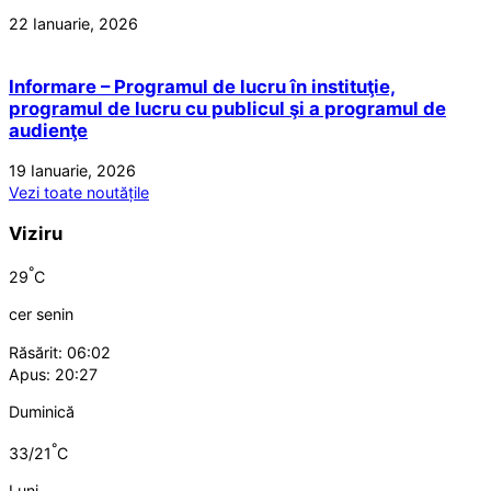
22 Ianuarie, 2026
Informare – Programul de lucru în instituţie,
programul de lucru cu publicul şi a programul de
audienţe
19 Ianuarie, 2026
Vezi toate noutățile
Viziru
°
29
C
cer senin
Răsărit: 06:02
Apus: 20:27
Duminică
°
33/21
C
Luni