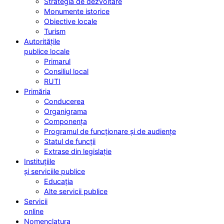
Strategia de dezvoltare
Monumente istorice
Obiective locale
Turism
Autoritățile
publice locale
Primarul
Consiliul local
RUTI
Primăria
Conducerea
Organigrama
Componența
Programul de funcționare și de audiențe
Statul de funcții
Extrase din legislație
Instituțiile
și serviciile publice
Educația
Alte servicii publice
Servicii
online
Nomenclatura