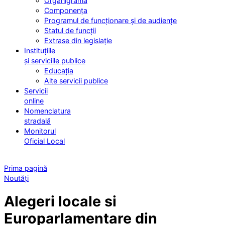
Organigrama
Componența
Programul de funcționare și de audiențe
Statul de funcții
Extrase din legislație
Instituțiile
și serviciile publice
Educația
Alte servicii publice
Servicii
online
Nomenclatura
stradală
Monitorul
Oficial Local
Prima pagină
Noutăți
Alegeri locale si
Europarlamentare din