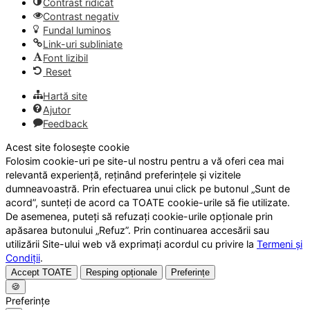
Contrast ridicat
Contrast negativ
Fundal luminos
Link-uri subliniate
Font lizibil
Reset
Hartă site
Ajutor
Feedback
Acest site folosește cookie
Folosim cookie-uri pe site-ul nostru pentru a vă oferi cea mai
relevantă experiență, reținând preferințele și vizitele
dumneavoastră. Prin efectuarea unui click pe butonul „Sunt de
acord”, sunteți de acord ca TOATE cookie-urile să fie utilizate.
De asemenea, puteți să refuzați cookie-urile opționale prin
apăsarea butonului „Refuz”. Prin continuarea accesării sau
utilizării Site-ului web vă exprimați acordul cu privire la
Termeni și
Condiții
.
Accept TOATE
Resping opționale
Preferințe
🍪
Preferințe