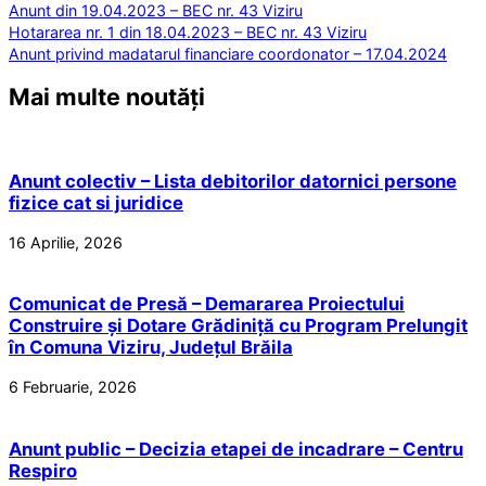
Anunt din 19.04.2023 – BEC nr. 43 Viziru
Hotararea nr. 1 din 18.04.2023 – BEC nr. 43 Viziru
Anunt privind madatarul financiare coordonator – 17.04.2024
Mai multe noutăți
Anunt colectiv – Lista debitorilor datornici persone
fizice cat si juridice
16 Aprilie, 2026
Comunicat de Presă – Demararea Proiectului
Construire și Dotare Grădiniță cu Program Prelungit
în Comuna Viziru, Județul Brăila
6 Februarie, 2026
Anunt public – Decizia etapei de incadrare – Centru
Respiro