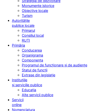
Strategia de dezvoltare
Monumente istorice
Obiective locale
Turism
Autoritățile
publice locale
Primarul
Consiliul local
RUTI
Primăria
Conducerea
Organigrama
Componența
Programul de funcționare și de audiențe
Statul de funcții
Extrase din legislație
Instituțiile
și serviciile publice
Educația
Alte servicii publice
Servicii
online
Nomenclatura