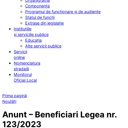
Organigrama
Componența
Programul de funcționare și de audiențe
Statul de funcții
Extrase din legislație
Instituțiile
și serviciile publice
Educația
Alte servicii publice
Servicii
online
Nomenclatura
stradală
Monitorul
Oficial Local
Prima pagină
Noutăți
Anunt – Beneficiari Legea nr.
123/2023