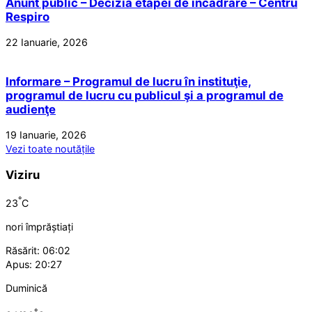
Anunt public – Decizia etapei de incadrare – Centru
Respiro
22 Ianuarie, 2026
Informare – Programul de lucru în instituţie,
programul de lucru cu publicul şi a programul de
audienţe
19 Ianuarie, 2026
Vezi toate noutățile
Viziru
°
23
C
nori împrăștiați
Răsărit: 06:02
Apus: 20:27
Duminică
°