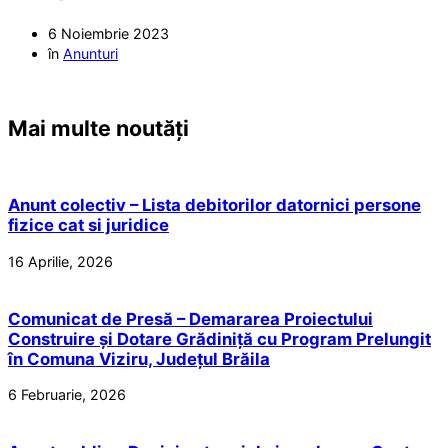
6 Noiembrie 2023
în
Anunturi
Mai multe noutăți
Anunt colectiv – Lista debitorilor datornici persone
fizice cat si juridice
16 Aprilie, 2026
Comunicat de Presă – Demararea Proiectului
Construire și Dotare Grădiniță cu Program Prelungit
în Comuna Viziru, Județul Brăila
6 Februarie, 2026