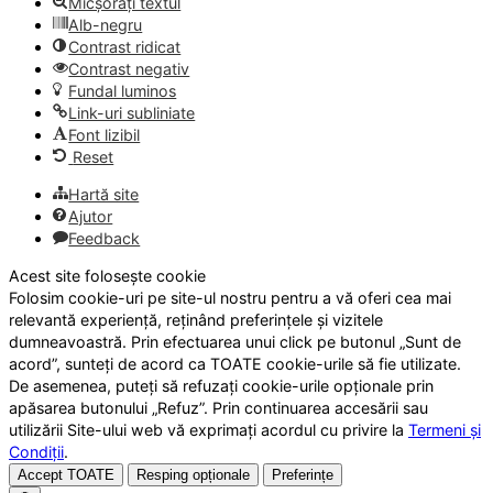
Micșorați textul
Alb-negru
Contrast ridicat
Contrast negativ
Fundal luminos
Link-uri subliniate
Font lizibil
Reset
Hartă site
Ajutor
Feedback
Acest site folosește cookie
Folosim cookie-uri pe site-ul nostru pentru a vă oferi cea mai
relevantă experiență, reținând preferințele și vizitele
dumneavoastră. Prin efectuarea unui click pe butonul „Sunt de
acord”, sunteți de acord ca TOATE cookie-urile să fie utilizate.
De asemenea, puteți să refuzați cookie-urile opționale prin
apăsarea butonului „Refuz”. Prin continuarea accesării sau
utilizării Site-ului web vă exprimați acordul cu privire la
Termeni și
Condiții
.
Accept TOATE
Resping opționale
Preferințe