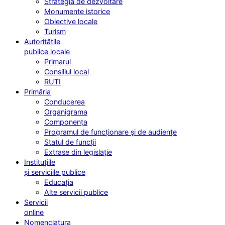
Strategia de dezvoltare
Monumente istorice
Obiective locale
Turism
Autoritățile
publice locale
Primarul
Consiliul local
RUTI
Primăria
Conducerea
Organigrama
Componența
Programul de funcționare și de audiențe
Statul de funcții
Extrase din legislație
Instituțiile
și serviciile publice
Educația
Alte servicii publice
Servicii
online
Nomenclatura