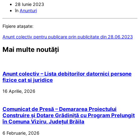
28 Iunie 2023
în
Anunturi
Fișiere atașate:
Anunt colectiv pentru publicare prin publicitate din 28.06.2023
Mai multe noutăți
Anunt colectiv – Lista debitorilor datornici persone
fizice cat si juridice
16 Aprilie, 2026
Comunicat de Presă – Demararea Proiectului
Construire și Dotare Grădiniță cu Program Prelungit
în Comuna Viziru, Județul Brăila
6 Februarie, 2026