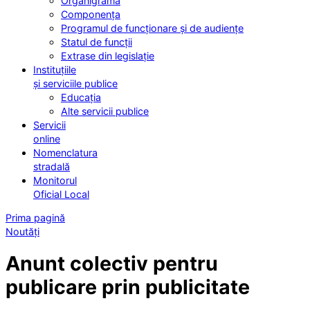
Organigrama
Componența
Programul de funcționare și de audiențe
Statul de funcții
Extrase din legislație
Instituțiile
și serviciile publice
Educația
Alte servicii publice
Servicii
online
Nomenclatura
stradală
Monitorul
Oficial Local
Prima pagină
Noutăți
Anunt colectiv pentru
publicare prin publicitate