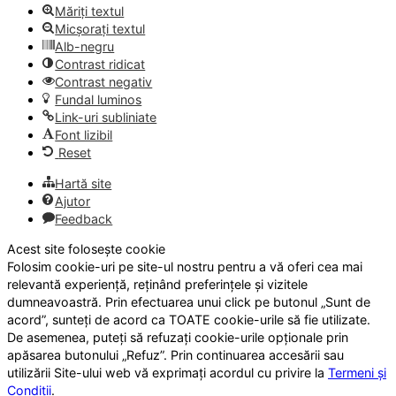
Măriți textul
Micșorați textul
Alb-negru
Contrast ridicat
Contrast negativ
Fundal luminos
Link-uri subliniate
Font lizibil
Reset
Hartă site
Ajutor
Feedback
Acest site folosește cookie
Folosim cookie-uri pe site-ul nostru pentru a vă oferi cea mai
relevantă experiență, reținând preferințele și vizitele
dumneavoastră. Prin efectuarea unui click pe butonul „Sunt de
acord”, sunteți de acord ca TOATE cookie-urile să fie utilizate.
De asemenea, puteți să refuzați cookie-urile opționale prin
apăsarea butonului „Refuz”. Prin continuarea accesării sau
utilizării Site-ului web vă exprimați acordul cu privire la
Termeni și
Condiții
.