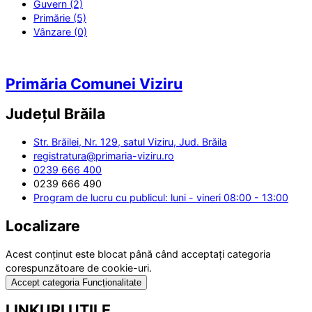
Guvern (2)
Primărie (5)
Vânzare (0)
Primăria Comunei Viziru
Județul
Brăila
Str. Brăilei, Nr. 129, satul Viziru, Jud. Brăila
registratura@primaria-viziru.ro
0239 666 400
0239 666 490
Program de lucru cu publicul: luni - vineri 08:00 - 13:00
Localizare
Acest conținut este blocat până când acceptați categoria
corespunzătoare de cookie-uri.
Accept categoria Funcționalitate
LINKURI UTILE