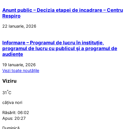
Anunt public – Decizia etapei de incadrare – Centru
Respiro
22 Ianuarie, 2026
Informare – Programul de lucru în instituţie,
programul de lucru cu publicul şi a programul de
audienţe
19 Ianuarie, 2026
Vezi toate noutățile
Viziru
°
31
C
câțiva nori
Răsărit: 06:02
Apus: 20:27
Duminică