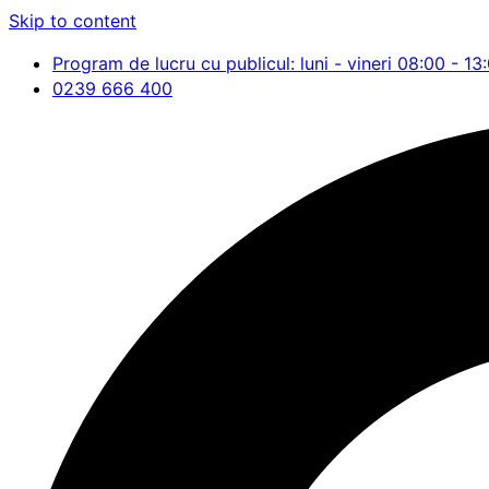
Skip to content
Program de lucru cu publicul: luni - vineri 08:00 - 13
0239 666 400