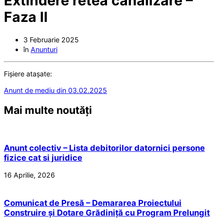
Extindere retea canalizare –
Faza II
3 Februarie 2025
în
Anunturi
Fișiere atașate:
Anunt de mediu din 03.02.2025
Mai multe noutăți
Anunt colectiv – Lista debitorilor datornici persone
fizice cat si juridice
16 Aprilie, 2026
Comunicat de Presă – Demararea Proiectului
Construire și Dotare Grădiniță cu Program Prelungit