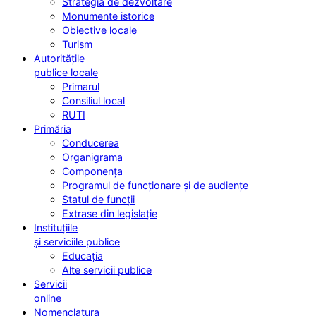
Strategia de dezvoltare
Monumente istorice
Obiective locale
Turism
Autoritățile
publice locale
Primarul
Consiliul local
RUTI
Primăria
Conducerea
Organigrama
Componența
Programul de funcționare și de audiențe
Statul de funcții
Extrase din legislație
Instituțiile
și serviciile publice
Educația
Alte servicii publice
Servicii
online
Nomenclatura