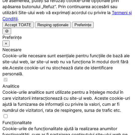
De asemenea, puteți să refuzați cookie-urile opționale prin
apăsarea butonului „Refuz”. Prin continuarea accesării sau
utilizării Site-ului web vă exprimați acordul cu privire la
Termeni și
Condiții
.
Accept TOATE
Resping opționale
Preferințe
🍪
Preferințe
×
Necesare
Cookie-urile necesare sunt esențiale pentru funcțiile de bază ale
site-ului web, iar site-ul web nu va funcționa în modul dorit fără
ele.Aceste cookie-uri nu stochează date de identificare
personală.
Analitice
Cookie-urile analitice sunt utilizate pentru a înțelege modul în
care vizitatorii interacționează cu site-ul web. Aceste cookie-uri
ajută la furnizarea de informații cu privire la valori, cum ar fi
numărul de vizitatori, rata de respingere, sursa de trafic etc.
Funcționalitate
Cookie-urile de funcționalitate ajută la realizarea anumitor
funcționalități, cum ar fi partajarea conținutului site-ului web pe