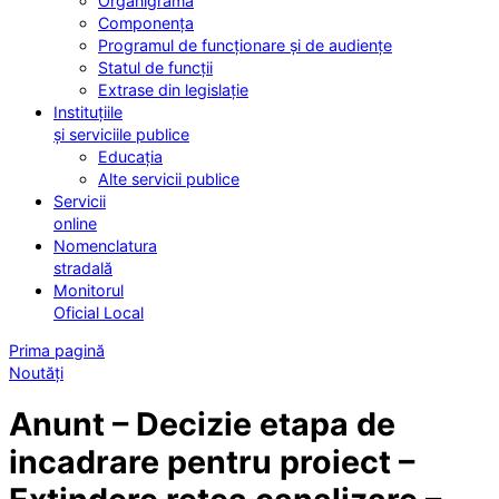
Organigrama
Componența
Programul de funcționare și de audiențe
Statul de funcții
Extrase din legislație
Instituțiile
și serviciile publice
Educația
Alte servicii publice
Servicii
online
Nomenclatura
stradală
Monitorul
Oficial Local
Prima pagină
Noutăți
Anunt – Decizie etapa de
incadrare pentru proiect –