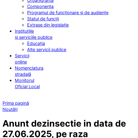
Organigrama
Componența
Programul de funcționare și de audiențe
Statul de funcții
Extrase din legislație
Instituțiile
și serviciile publice
Educația
Alte servicii publice
Servicii
online
Nomenclatura
stradală
Monitorul
Oficial Local
Prima pagină
Noutăți
Anunt dezinsectie in data de
27.06.2025, pe raza