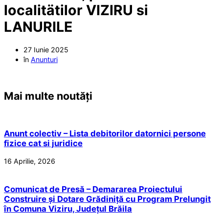
localitätilor VIZIRU si
LANURILE
27 Iunie 2025
în
Anunturi
Mai multe noutăți
Anunt colectiv – Lista debitorilor datornici persone
fizice cat si juridice
16 Aprilie, 2026
Comunicat de Presă – Demararea Proiectului
Construire și Dotare Grădiniță cu Program Prelungit
în Comuna Viziru, Județul Brăila