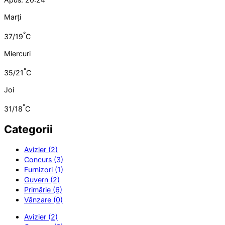
Marți
°
37/19
C
Miercuri
°
35/21
C
Joi
°
31/18
C
Categorii
Avizier (2)
Concurs (3)
Furnizori (1)
Guvern (2)
Primărie (6)
Vânzare (0)
Avizier (2)