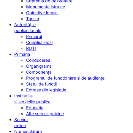
Strategia de dezvoltare
Monumente istorice
Obiective locale
Turism
Autoritățile
publice locale
Primarul
Consiliul local
RUTI
Primăria
Conducerea
Organigrama
Componența
Programul de funcționare și de audiențe
Statul de funcții
Extrase din legislație
Instituțiile
și serviciile publice
Educația
Alte servicii publice
Servicii
online
Nomenclatura