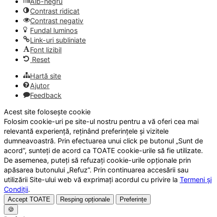
Alb-negru
Contrast ridicat
Contrast negativ
Fundal luminos
Link-uri subliniate
Font lizibil
Reset
Hartă site
Ajutor
Feedback
Acest site folosește cookie
Folosim cookie-uri pe site-ul nostru pentru a vă oferi cea mai
relevantă experiență, reținând preferințele și vizitele
dumneavoastră. Prin efectuarea unui click pe butonul „Sunt de
acord”, sunteți de acord ca TOATE cookie-urile să fie utilizate.
De asemenea, puteți să refuzați cookie-urile opționale prin
apăsarea butonului „Refuz”. Prin continuarea accesării sau
utilizării Site-ului web vă exprimați acordul cu privire la
Termeni și
Condiții
.
Accept TOATE
Resping opționale
Preferințe
🍪