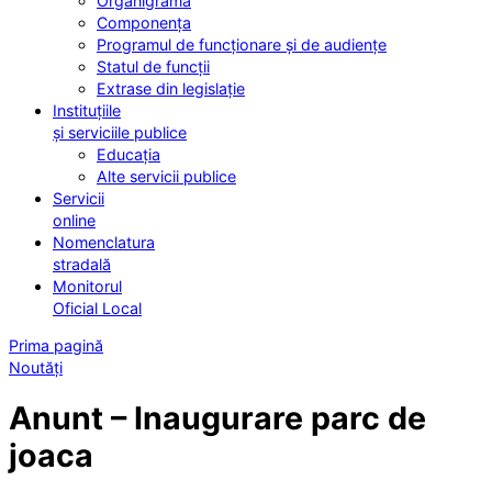
Organigrama
Componența
Programul de funcționare și de audiențe
Statul de funcții
Extrase din legislație
Instituțiile
și serviciile publice
Educația
Alte servicii publice
Servicii
online
Nomenclatura
stradală
Monitorul
Oficial Local
Prima pagină
Noutăți
Anunt – Inaugurare parc de
joaca