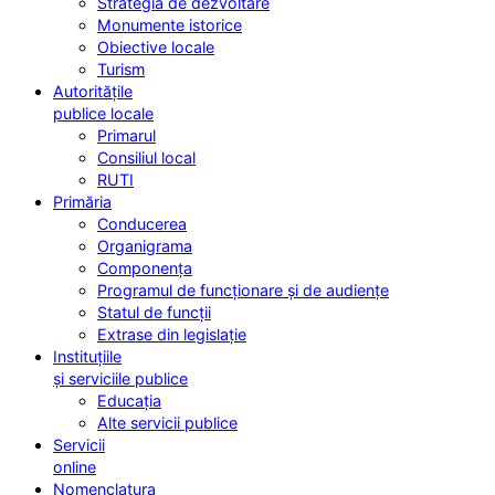
Strategia de dezvoltare
Monumente istorice
Obiective locale
Turism
Autoritățile
publice locale
Primarul
Consiliul local
RUTI
Primăria
Conducerea
Organigrama
Componența
Programul de funcționare și de audiențe
Statul de funcții
Extrase din legislație
Instituțiile
și serviciile publice
Educația
Alte servicii publice
Servicii
online
Nomenclatura