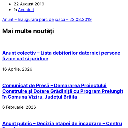
22 August 2019
în
Anunturi
Anunt – Inaugurare parc de joaca – 22.08.2019
Mai multe noutăți
Anunt colectiv – Lista debitorilor datornici persone
fizice cat si juridice
16 Aprilie, 2026
Comunicat de Presă – Demararea Proiectului
Construire și Dotare Grădiniță cu Program Prelungit
în Comuna Viziru, Județul Brăila
6 Februarie, 2026
Anunt public – Decizia etapei de incadrare – Centru