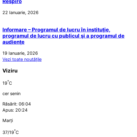
Respiro
22 Ianuarie, 2026
Informare – Programul de lucru în instituţie,
programul de lucru cu publicul şi a programul de
audienţe
19 Ianuarie, 2026
Vezi toate noutățile
Viziru
°
19
C
cer senin
Răsărit: 06:04
Apus: 20:24
Marți
°
37/19
C