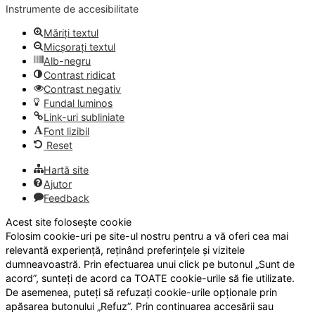
Instrumente de accesibilitate
Măriți textul
Micșorați textul
Alb-negru
Contrast ridicat
Contrast negativ
Fundal luminos
Link-uri subliniate
Font lizibil
Reset
Hartă site
Ajutor
Feedback
Acest site folosește cookie
Folosim cookie-uri pe site-ul nostru pentru a vă oferi cea mai
relevantă experiență, reținând preferințele și vizitele
dumneavoastră. Prin efectuarea unui click pe butonul „Sunt de
acord”, sunteți de acord ca TOATE cookie-urile să fie utilizate.
De asemenea, puteți să refuzați cookie-urile opționale prin
apăsarea butonului „Refuz”. Prin continuarea accesării sau