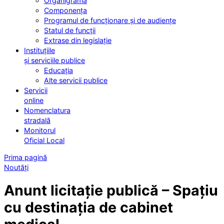
Organigrama
Componența
Programul de funcționare și de audiențe
Statul de funcții
Extrase din legislație
Instituțiile
și serviciile publice
Educația
Alte servicii publice
Servicii
online
Nomenclatura
stradală
Monitorul
Oficial Local
Prima pagină
Noutăți
Anunt licitație publică – Spațiu
cu destinația de cabinet