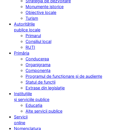
Strategia de dezvoltare
Monumente istorice
Obiective locale
Turism
Autoritățile
publice locale
Primarul
Consiliul local
RUTI
Primăria
Conducerea
Organigrama
Componența
Programul de funcționare și de audiențe
Statul de funcții
Extrase din legislație
Instituțiile
și serviciile publice
Educația
Alte servicii publice
Servicii
online
Nomenclatura