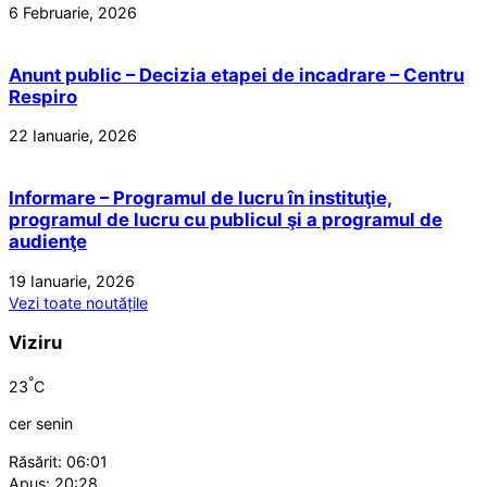
6 Februarie, 2026
Anunt public – Decizia etapei de incadrare – Centru
Respiro
22 Ianuarie, 2026
Informare – Programul de lucru în instituţie,
programul de lucru cu publicul şi a programul de
audienţe
19 Ianuarie, 2026
Vezi toate noutățile
Viziru
°
23
C
cer senin
Răsărit: 06:01
Apus: 20:28