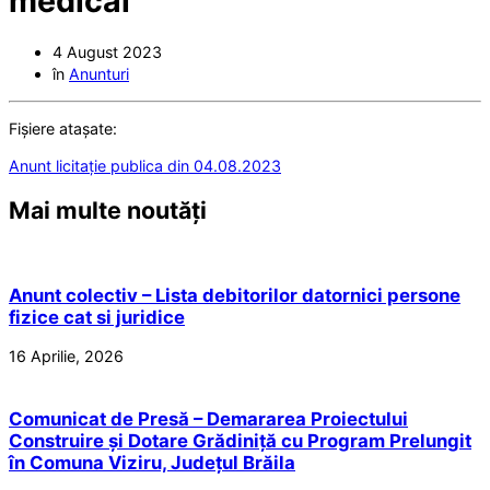
medical
4 August 2023
în
Anunturi
Fișiere atașate:
Anunt licitație publica din 04.08.2023
Mai multe noutăți
Anunt colectiv – Lista debitorilor datornici persone
fizice cat si juridice
16 Aprilie, 2026
Comunicat de Presă – Demararea Proiectului
Construire și Dotare Grădiniță cu Program Prelungit
în Comuna Viziru, Județul Brăila