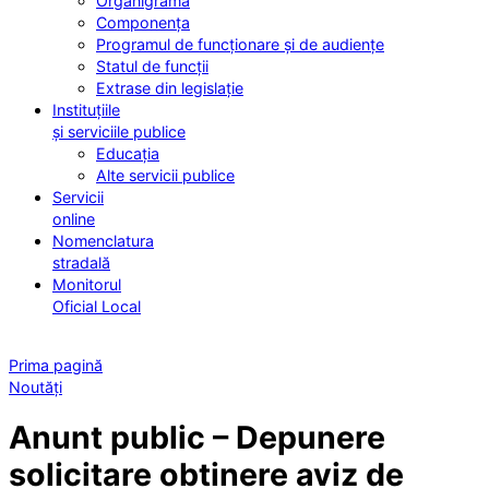
Organigrama
Componența
Programul de funcționare și de audiențe
Statul de funcții
Extrase din legislație
Instituțiile
și serviciile publice
Educația
Alte servicii publice
Servicii
online
Nomenclatura
stradală
Monitorul
Oficial Local
Prima pagină
Noutăți
Anunt public – Depunere
solicitare obtinere aviz de