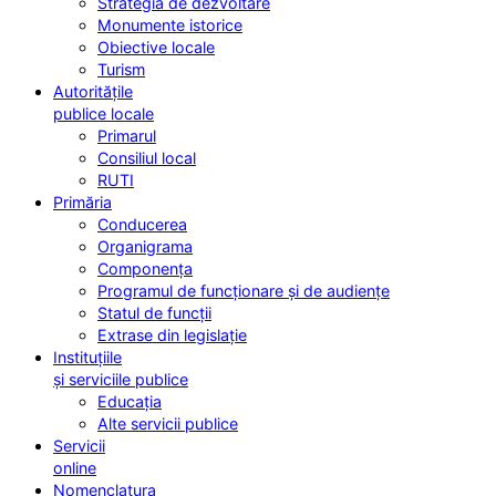
Strategia de dezvoltare
Monumente istorice
Obiective locale
Turism
Autoritățile
publice locale
Primarul
Consiliul local
RUTI
Primăria
Conducerea
Organigrama
Componența
Programul de funcționare și de audiențe
Statul de funcții
Extrase din legislație
Instituțiile
și serviciile publice
Educația
Alte servicii publice
Servicii
online
Nomenclatura