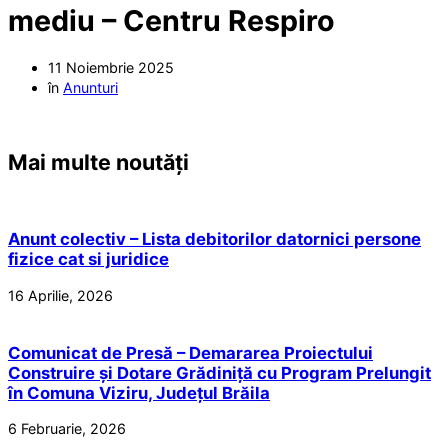
mediu – Centru Respiro
11 Noiembrie 2025
în
Anunturi
Mai multe noutăți
Anunt colectiv – Lista debitorilor datornici persone
fizice cat si juridice
16 Aprilie, 2026
Comunicat de Presă – Demararea Proiectului
Construire și Dotare Grădiniță cu Program Prelungit
în Comuna Viziru, Județul Brăila
6 Februarie, 2026