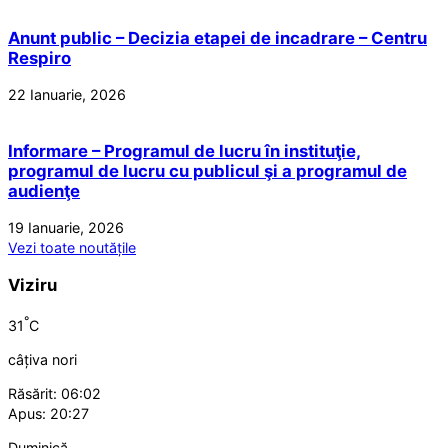
Anunt public – Decizia etapei de incadrare – Centru
Respiro
22 Ianuarie, 2026
Informare – Programul de lucru în instituţie,
programul de lucru cu publicul şi a programul de
audienţe
19 Ianuarie, 2026
Vezi toate noutățile
Viziru
°
31
C
câțiva nori
Răsărit: 06:02
Apus: 20:27
Duminică