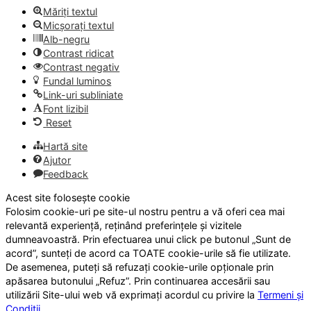
Măriți textul
Micșorați textul
Alb-negru
Contrast ridicat
Contrast negativ
Fundal luminos
Link-uri subliniate
Font lizibil
Reset
Hartă site
Ajutor
Feedback
Acest site folosește cookie
Folosim cookie-uri pe site-ul nostru pentru a vă oferi cea mai
relevantă experiență, reținând preferințele și vizitele
dumneavoastră. Prin efectuarea unui click pe butonul „Sunt de
acord”, sunteți de acord ca TOATE cookie-urile să fie utilizate.
De asemenea, puteți să refuzați cookie-urile opționale prin
apăsarea butonului „Refuz”. Prin continuarea accesării sau
utilizării Site-ului web vă exprimați acordul cu privire la
Termeni și
Condiții
.