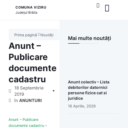
COMUNA VIZIRU
Județul
Brăila
și serviciile publice
Prima pagină
Noutăți
Mai multe noutăți
Anunt –
Publicare
documente
cadastru
Anunt colectiv – Lista
debitorilor datornici
18 Septembrie
persone fizice cat si
2019
juridice
în
ANUNTURI
16 Aprilie, 2026
Anunt – Publicare
documente cadastru –