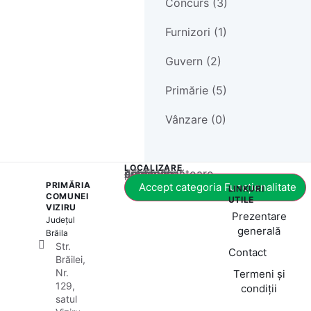
Concurs (3)
Furnizori (1)
Guvern (2)
Primărie (5)
Vânzare (0)
LOCALIZARE
Acest conținut este blocat până când acceptați categoria corespunzătoare de cookie-uri.
PRIMĂRIA
Accept categoria Funcționalitate
LINKURI
COMUNEI
UTILE
VIZIRU
Prezentare
Județul
generală
Brăila
Str.
Contact
Brăilei,
Nr.
Termeni și
129,
condiții
satul