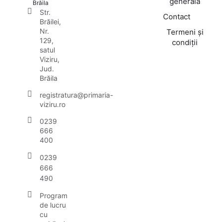
generală
Brăila
Str.
Contact
Brăilei,
Nr.
Termeni și
129,
condiții
satul
Viziru,
Jud.
Brăila
registratura@primaria-
viziru.ro
0239
666
400
0239
666
490
Program
de lucru
cu