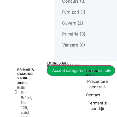
Concurs (3)
Furnizori (1)
Guvern (2)
Primărie (3)
Vânzare (0)
LOCALIZARE
Acest conținut este blocat până când acceptați categoria corespunzătoare de cookie-uri.
PRIMĂRIA
Accept categoria Funcționalitate
LINKURI
COMUNEI
UTILE
VIZIRU
Prezentare
Județul
generală
Brăila
Str.
Contact
Brăilei,
Nr.
Termeni și
129,
condiții
satul