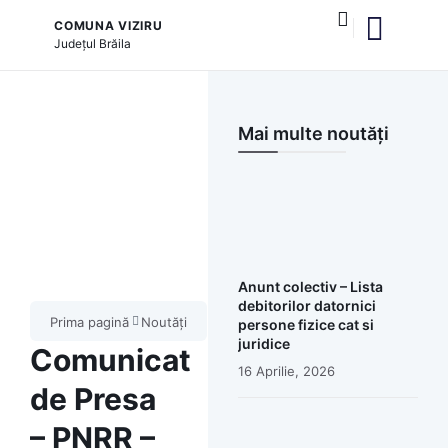
COMUNA VIZIRU
Județul
Brăila
și serviciile publice
Mai multe noutăți
Anunt colectiv – Lista
debitorilor datornici
Prima pagină
Noutăți
persone fizice cat si
juridice
Comunicat
16 Aprilie, 2026
de Presa
– PNRR –