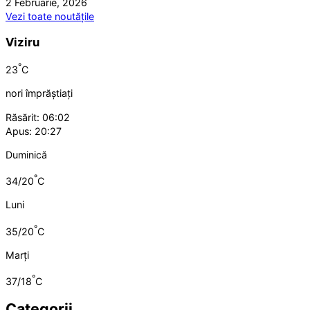
2 Februarie, 2026
Vezi toate noutățile
Viziru
°
23
C
nori împrăștiați
Răsărit: 06:02
Apus: 20:27
Duminică
°
34/20
C
Luni
°
35/20
C
Marți
°
37/18
C
Categorii