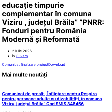
educație timpurie
complementar în comuna
Viziru , județul Brăila” ”PNRR:
Fonduri pentru România
Modernă și Reformată
2 Iulie 2026
în
Guvern
Comunicat finalizare proiect
Download
Mai multe noutăți
Comunicat de presă: „Înființare centru Respiro
pentru persoane adulte cu dizabilități, în comuna
Viziru, județul Brăila” Cod SMIS 348456