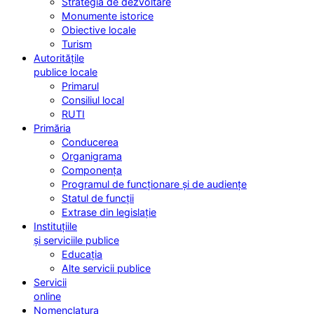
Strategia de dezvoltare
Monumente istorice
Obiective locale
Turism
Autoritățile
publice locale
Primarul
Consiliul local
RUTI
Primăria
Conducerea
Organigrama
Componența
Programul de funcționare și de audiențe
Statul de funcții
Extrase din legislație
Instituțiile
și serviciile publice
Educația
Alte servicii publice
Servicii
online
Nomenclatura