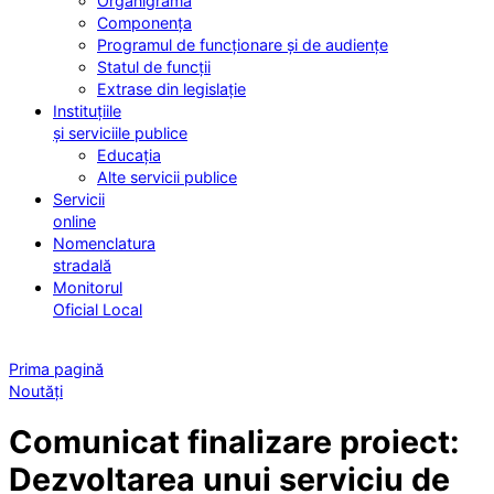
Organigrama
Componența
Programul de funcționare și de audiențe
Statul de funcții
Extrase din legislație
Instituțiile
și serviciile publice
Educația
Alte servicii publice
Servicii
online
Nomenclatura
stradală
Monitorul
Oficial Local
Prima pagină
Noutăți
Comunicat finalizare proiect:
Dezvoltarea unui serviciu de