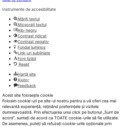
Instrumente de accesibilitate
Măriți textul
Micșorați textul
Alb-negru
Contrast ridicat
Contrast negativ
Fundal luminos
Link-uri subliniate
Font lizibil
Reset
Hartă site
Ajutor
Feedback
Acest site folosește cookie
Folosim cookie-uri pe site-ul nostru pentru a vă oferi cea mai
relevantă experiență, reținând preferințele și vizitele
dumneavoastră. Prin efectuarea unui click pe butonul „Sunt de
acord”, sunteți de acord ca TOATE cookie-urile să fie utilizate.
De asemenea, puteți să refuzați cookie-urile opționale prin