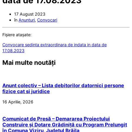
data de 17.08.2023
17 August 2023
în
Anunturi
,
Convocari
Fișiere atașate:
Convocare sedinta extraordinara de indata in data de
17.08.2023
Mai multe noutăți
Anunt colectiv – Lista debitorilor datornici persone
fizice cat si juridice
16 Aprilie, 2026
Comunicat de Presă – Demararea Proiectului
Construire și Dotare Grădiniță cu Program Prelungit
în Comuna Viziru, Județul Brăila