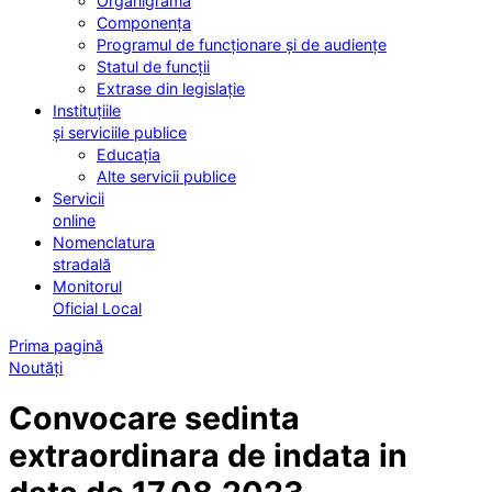
Organigrama
Componența
Programul de funcționare și de audiențe
Statul de funcții
Extrase din legislație
Instituțiile
și serviciile publice
Educația
Alte servicii publice
Servicii
online
Nomenclatura
stradală
Monitorul
Oficial Local
Prima pagină
Noutăți
Convocare sedinta
extraordinara de indata in