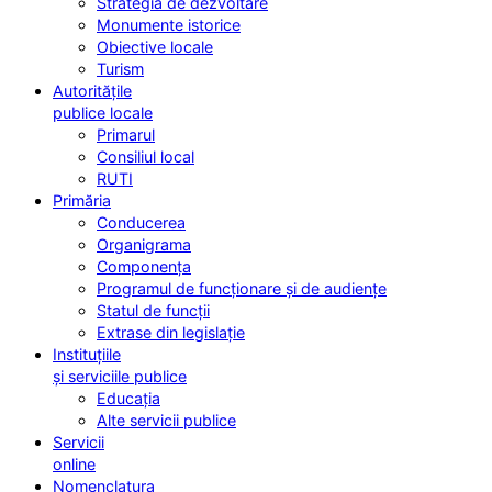
Strategia de dezvoltare
Monumente istorice
Obiective locale
Turism
Autoritățile
publice locale
Primarul
Consiliul local
RUTI
Primăria
Conducerea
Organigrama
Componența
Programul de funcționare și de audiențe
Statul de funcții
Extrase din legislație
Instituțiile
și serviciile publice
Educația
Alte servicii publice
Servicii
online
Nomenclatura