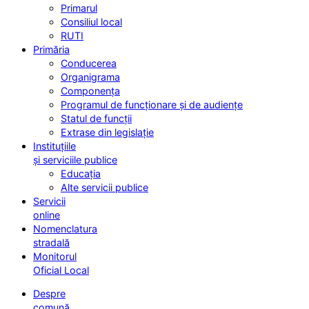
Primarul
Consiliul local
RUTI
Primăria
Conducerea
Organigrama
Componența
Programul de funcționare și de audiențe
Statul de funcții
Extrase din legislație
Instituțiile
și serviciile publice
Educația
Alte servicii publice
Servicii
online
Nomenclatura
stradală
Monitorul
Oficial Local
Despre
comună