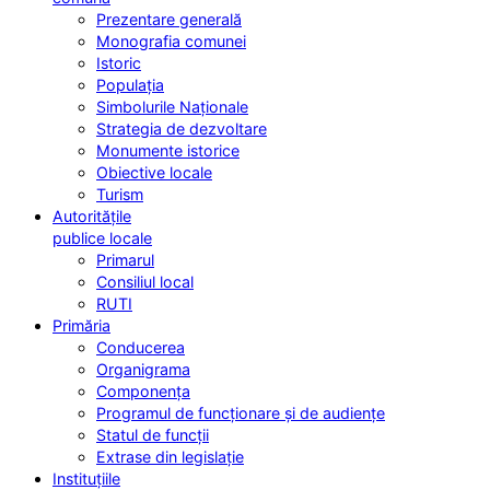
Prezentare generală
Monografia comunei
Istoric
Populația
Simbolurile Naționale
Strategia de dezvoltare
Monumente istorice
Obiective locale
Turism
Autoritățile
publice locale
Primarul
Consiliul local
RUTI
Primăria
Conducerea
Organigrama
Componența
Programul de funcționare și de audiențe
Statul de funcții
Extrase din legislație
Instituțiile