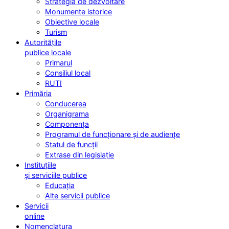
Strategia de dezvoltare
Monumente istorice
Obiective locale
Turism
Autoritățile
publice locale
Primarul
Consiliul local
RUTI
Primăria
Conducerea
Organigrama
Componența
Programul de funcționare și de audiențe
Statul de funcții
Extrase din legislație
Instituțiile
și serviciile publice
Educația
Alte servicii publice
Servicii
online
Nomenclatura