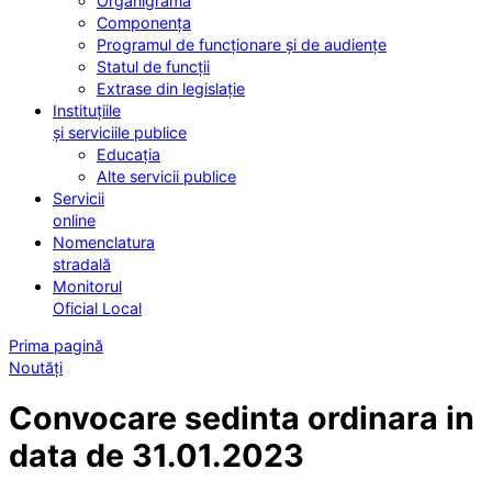
Organigrama
Componența
Programul de funcționare și de audiențe
Statul de funcții
Extrase din legislație
Instituțiile
și serviciile publice
Educația
Alte servicii publice
Servicii
online
Nomenclatura
stradală
Monitorul
Oficial Local
Prima pagină
Noutăți
Convocare sedinta ordinara in
data de 31.01.2023