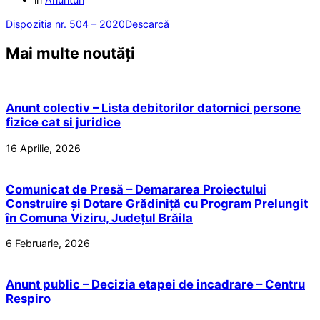
Dispozitia nr. 504 – 2020
Descarcă
Mai multe noutăți
Anunt colectiv – Lista debitorilor datornici persone
fizice cat si juridice
16 Aprilie, 2026
Comunicat de Presă – Demararea Proiectului
Construire și Dotare Grădiniță cu Program Prelungit
în Comuna Viziru, Județul Brăila
6 Februarie, 2026
Anunt public – Decizia etapei de incadrare – Centru
Respiro