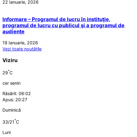
22 Ianuarie, 2026
Informare – Programul de lucru în instituţie,
programul de lucru cu publicul şi a programul de
audienţe
19 Ianuarie, 2026
Vezi toate noutățile
Viziru
°
29
C
cer senin
Răsărit: 06:02
Apus: 20:27
Duminică
°
33/21
C
Luni