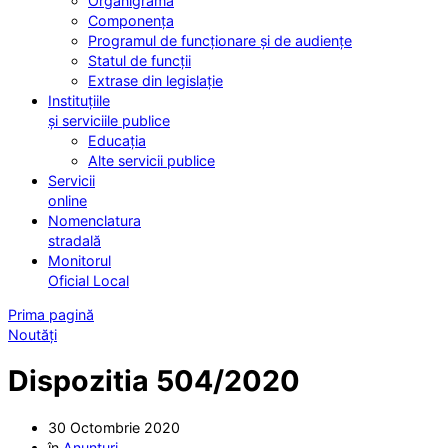
Organigrama
Componența
Programul de funcționare și de audiențe
Statul de funcții
Extrase din legislație
Instituțiile
și serviciile publice
Educația
Alte servicii publice
Servicii
online
Nomenclatura
stradală
Monitorul
Oficial Local
Prima pagină
Noutăți
Dispozitia 504/2020
30 Octombrie 2020
în
Anunturi