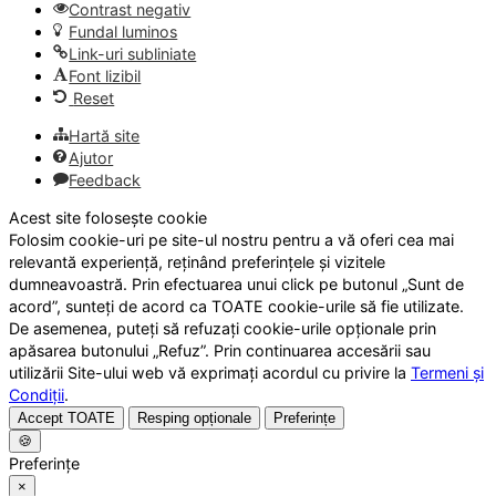
Contrast negativ
Fundal luminos
Link-uri subliniate
Font lizibil
Reset
Hartă site
Ajutor
Feedback
Acest site folosește cookie
Folosim cookie-uri pe site-ul nostru pentru a vă oferi cea mai
relevantă experiență, reținând preferințele și vizitele
dumneavoastră. Prin efectuarea unui click pe butonul „Sunt de
acord”, sunteți de acord ca TOATE cookie-urile să fie utilizate.
De asemenea, puteți să refuzați cookie-urile opționale prin
apăsarea butonului „Refuz”. Prin continuarea accesării sau
utilizării Site-ului web vă exprimați acordul cu privire la
Termeni și
Condiții
.
Accept TOATE
Resping opționale
Preferințe
🍪
Preferințe
×