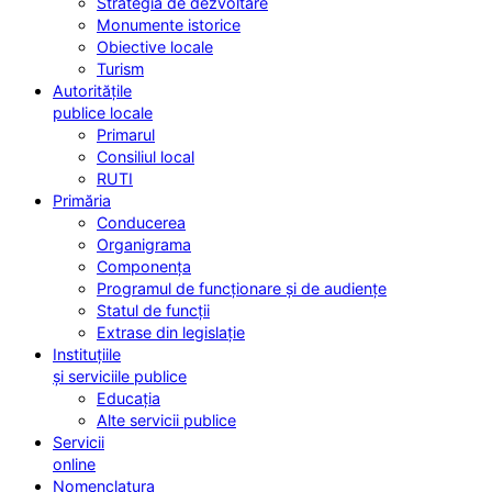
Strategia de dezvoltare
Monumente istorice
Obiective locale
Turism
Autoritățile
publice locale
Primarul
Consiliul local
RUTI
Primăria
Conducerea
Organigrama
Componența
Programul de funcționare și de audiențe
Statul de funcții
Extrase din legislație
Instituțiile
și serviciile publice
Educația
Alte servicii publice
Servicii
online
Nomenclatura