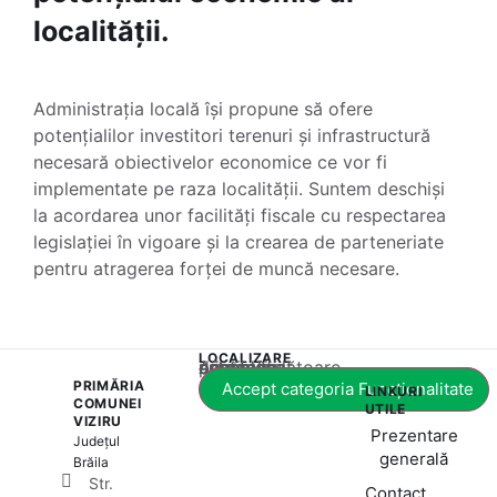
localității.
Administrația locală își propune să ofere
potențialilor investitori terenuri și infrastructură
necesară obiectivelor economice ce vor fi
implementate pe raza localității. Suntem deschiși
la acordarea unor facilități fiscale cu respectarea
legislației în vigoare și la crearea de parteneriate
pentru atragerea forței de muncă necesare.
LOCALIZARE
Acest conținut este blocat până când acceptați categoria corespunzătoare de cookie-uri.
PRIMĂRIA
Accept categoria Funcționalitate
LINKURI
COMUNEI
UTILE
VIZIRU
Prezentare
Județul
generală
Brăila
Str.
Contact