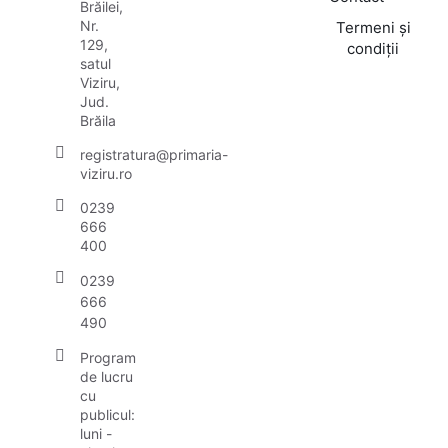
Brăilei,
Nr.
Termeni și
129,
condiții
satul
Viziru,
Jud.
Brăila
registratura@primaria-
viziru.ro
0239
666
400
0239
666
490
Program
de lucru
cu
publicul:
luni -