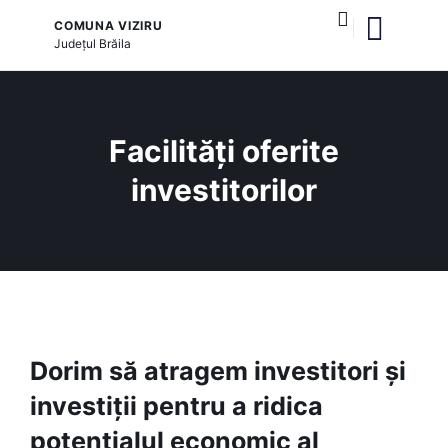
COMUNA VIZIRU
Județul
Brăila
și serviciile publice
Facilități oferite
investitorilor
Dorim să atragem investitori și
investiții pentru a ridica
potențialul economic al