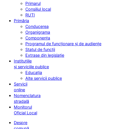
Primarul
Consiliul local
RUTI
Primăria
Conducerea
Organigrama
Componența
Programul de funcționare și de audiențe
Statul de funcții
Extrase din legislație
Instituțiile
și serviciile publice
Educația
Alte servicii publice
Servicii
online
Nomenclatura
stradală
Monitorul
Oficial Local
Despre
comună