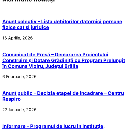
Anunt colectiv – Lista debitorilor datornici persone
fizice cat si juridice
16 Aprilie, 2026
Comunicat de Presă – Demararea Proiectului
Construire și Dotare Grădiniță cu Program Prelungit
în Comuna Viziru, Județul Brăila
6 Februarie, 2026
Anunt public – Decizia etapei de incadrare – Centru
Respiro
22 Ianuarie, 2026
Informare – Programul de lucru în instituţie,