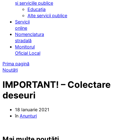
și serviciile publice
Educația
Alte servicii publice
Servicii
online
Nomenclatura
stradală
Monitorul
Oficial Local
Prima pagină
Noutăți
IMPORTANT! – Colectare
deseuri
18 Ianuarie 2021
în
Anunturi
Mai multe noutăți