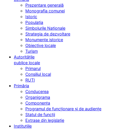
Prezentare generală
Monografia comunei
Istoric
Populația
Simbolurile Naționale
Strategia de dezvoltare
Monumente istorice
Obiective locale
Turism
Autoritățile
publice locale
Primarul
Consiliul local
RUTI
Primăria
Conducerea
Organigrama
Componența
Programul de funcționare și de audiențe
Statul de funcții
Extrase din legislație
Instituțiile