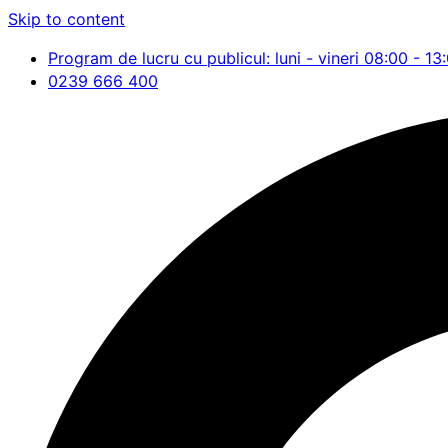
Skip to content
Program de lucru cu publicul: luni - vineri 08:00 - 13
0239 666 400