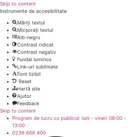
Skip to content
Instrumente de accesibilitate
Măriți textul
Micșorați textul
Alb-negru
Contrast ridicat
Contrast negativ
Fundal luminos
Link-uri subliniate
Font lizibil
Reset
Hartă site
Ajutor
Feedback
Skip to content
Program de lucru cu publicul: luni - vineri 08:00 -
13:00
0239 666 400