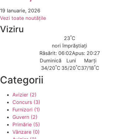
19 Ianuarie, 2026
Vezi toate noutățile
Viziru
°
23
C
nori împrăștiați
Răsărit: 06:02
Apus: 20:27
Duminică
Luni
Marți
°
°
°
34/20
C
35/20
C
37/18
C
Categorii
Avizier (2)
Concurs (3)
Furnizori (1)
Guvern (2)
Primărie (5)
Vânzare (0)