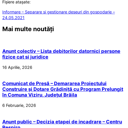
Fișiere atașate:
Informare – Separare si gestionare deseuri din gospodarie –
24.05.2021
Mai multe noutăți
Anunt colectiv – Lista debitorilor datornici persone
fizice cat si juridice
16 Aprilie, 2026
Comunicat de Presă – Demararea Proiectului
Construire și Dotare Grădiniță cu Program Prelungit
în Comuna Viziru, Județul Brăila
6 Februarie, 2026
Anunt public – Decizia etapei de incadrare – Centru
Respiro