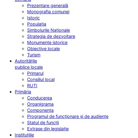
Prezentare generală
Monografia comunei
Istoric
Populația
Simbolurile Naționale
Strategia de dezvoltare
Monumente istorice
Obiective locale
Turism
Autoritățile
publice locale
Primarul
Consiliul local
RUTI
Primăria
Conducerea
Organigrama
Componența
Programul de funcționare și de audiențe
Statul de funcții
Extrase din legislație
Instituțiile