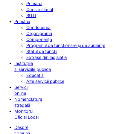
Primarul
Consiliul local
RUTI
Primăria
Conducerea
Organigrama
Componența
Programul de funcționare și de audiențe
Statul de funcții
Extrase din legislație
Instituțiile
și serviciile publice
Educația
Alte servicii publice
Servicii
online
Nomenclatura
stradală
Monitorul
Oficial Local
Despre
comună