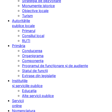
Strategia de dezvoltare
Monumente istorice
Obiective locale
Turism
Autoritățile
publice locale
Primarul
Consiliul local
RUTI
Primăria
Conducerea
Organigrama
Componența
Programul de funcționare și de audiențe
Statul de funcții
Extrase din legislație
Instituțiile
și serviciile publice
Educația
Alte servicii publice
Servicii
online
Nomenclatura