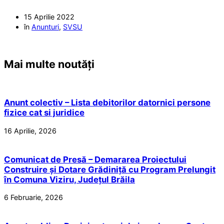
15 Aprilie 2022
în
Anunturi
,
SVSU
Mai multe noutăți
Anunt colectiv – Lista debitorilor datornici persone
fizice cat si juridice
16 Aprilie, 2026
Comunicat de Presă – Demararea Proiectului
Construire și Dotare Grădiniță cu Program Prelungit
în Comuna Viziru, Județul Brăila
6 Februarie, 2026