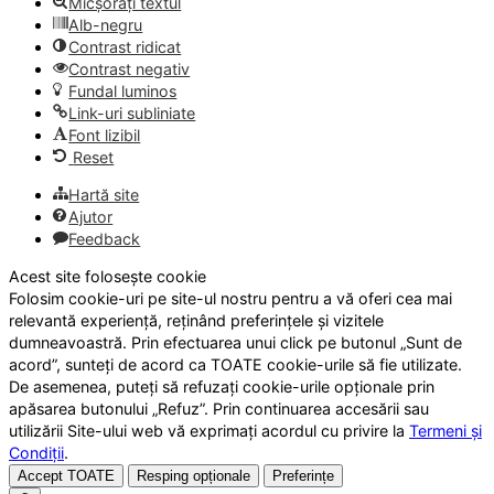
Micșorați textul
Alb-negru
Contrast ridicat
Contrast negativ
Fundal luminos
Link-uri subliniate
Font lizibil
Reset
Hartă site
Ajutor
Feedback
Acest site folosește cookie
Folosim cookie-uri pe site-ul nostru pentru a vă oferi cea mai
relevantă experiență, reținând preferințele și vizitele
dumneavoastră. Prin efectuarea unui click pe butonul „Sunt de
acord”, sunteți de acord ca TOATE cookie-urile să fie utilizate.
De asemenea, puteți să refuzați cookie-urile opționale prin
apăsarea butonului „Refuz”. Prin continuarea accesării sau
utilizării Site-ului web vă exprimați acordul cu privire la
Termeni și
Condiții
.
Accept TOATE
Resping opționale
Preferințe