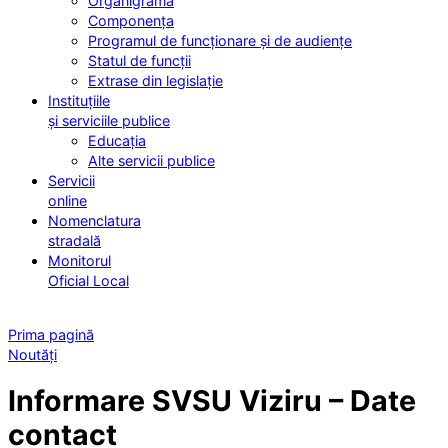
Organigrama
Componența
Programul de funcționare și de audiențe
Statul de funcții
Extrase din legislație
Instituțiile
și serviciile publice
Educația
Alte servicii publice
Servicii
online
Nomenclatura
stradală
Monitorul
Oficial Local
Prima pagină
Noutăți
Informare SVSU Viziru – Date
contact