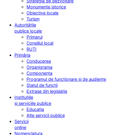
Strategia de dezvoltare
Monumente istorice
Obiective locale
Turism
Autoritățile
publice locale
Primarul
Consiliul local
RUTI
Primăria
Conducerea
Organigrama
Componența
Programul de funcționare și de audiențe
Statul de funcții
Extrase din legislație
Instituțiile
și serviciile publice
Educația
Alte servicii publice
Servicii
online
Nomenclatura