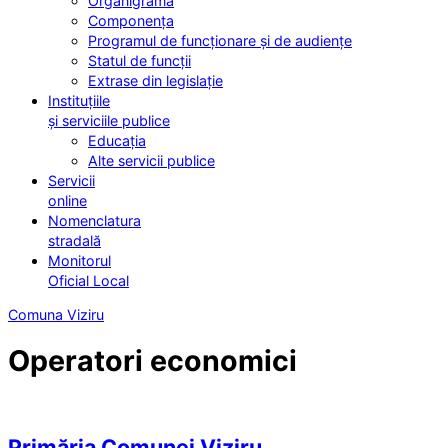
Organigrama
Componența
Programul de funcționare și de audiențe
Statul de funcții
Extrase din legislație
Instituțiile
și serviciile publice
Educația
Alte servicii publice
Servicii
online
Nomenclatura
stradală
Monitorul
Oficial Local
Comuna Viziru
Operatori economici
Primăria Comunei Viziru