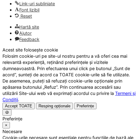
Link-uri subliniate
Font lizibil
Reset
Hartă site
Ajutor
Feedback
Acest site folosește cookie
Folosim cookie-uri pe site-ul nostru pentru a vă oferi cea mai
relevantă experiență, reținând preferințele și vizitele
dumneavoastră. Prin efectuarea unui click pe butonul „Sunt de
acord”, sunteți de acord ca TOATE cookie-urile să fie utilizate.
De asemenea, puteți să refuzați cookie-urile opționale prin
apăsarea butonului „Refuz”. Prin continuarea accesării sau
utilizării Site-ului web vă exprimați acordul cu privire la
Termeni și
Condiții
.
Accept TOATE
Resping opționale
Preferințe
🍪
Preferințe
×
Necesare
Cookie-urile necesare sunt esențiale pentru funcțiile de bază ale