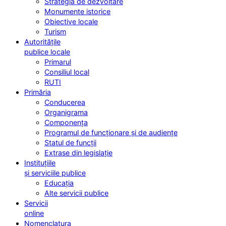
Strategia de dezvoltare
Monumente istorice
Obiective locale
Turism
Autoritățile
publice locale
Primarul
Consiliul local
RUTI
Primăria
Conducerea
Organigrama
Componența
Programul de funcționare și de audiențe
Statul de funcții
Extrase din legislație
Instituțiile
și serviciile publice
Educația
Alte servicii publice
Servicii
online
Nomenclatura