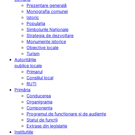
Prezentare generală
Monografia comunei
Istoric
Populația
Simbolurile Naționale
Strategia de dezvoltare
Monumente istorice
Obiective locale
Turism
Autoritățile
publice locale
Primarul
Consiliul local
RUTI
Primăria
Conducerea
Organigrama
Componența
Programul de funcționare și de audiențe
Statul de funcții
Extrase din legislație
Instituțiile