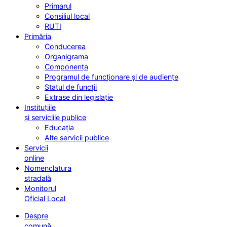
Primarul
Consiliul local
RUTI
Primăria
Conducerea
Organigrama
Componența
Programul de funcționare și de audiențe
Statul de funcții
Extrase din legislație
Instituțiile
și serviciile publice
Educația
Alte servicii publice
Servicii
online
Nomenclatura
stradală
Monitorul
Oficial Local
Despre
comună