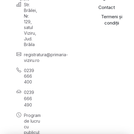
Str.
Contact
Brăilei,
Nr.
Termeni și
129,
condiții
satul
Viziru,
Jud.
Brăila
registratura@primaria-
viziru.ro
0239
666
400
0239
666
490
Program
de lucru
cu
publicul: