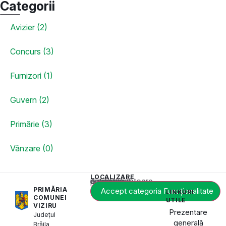
Categorii
Avizier (2)
Concurs (3)
Furnizori (1)
Guvern (2)
Primărie (3)
Vânzare (0)
LOCALIZARE
Acest conținut este blocat până când acceptați categoria corespunzătoare de cookie-uri.
PRIMĂRIA
Accept categoria Funcționalitate
LINKURI
COMUNEI
UTILE
VIZIRU
Prezentare
Județul
generală
Brăila