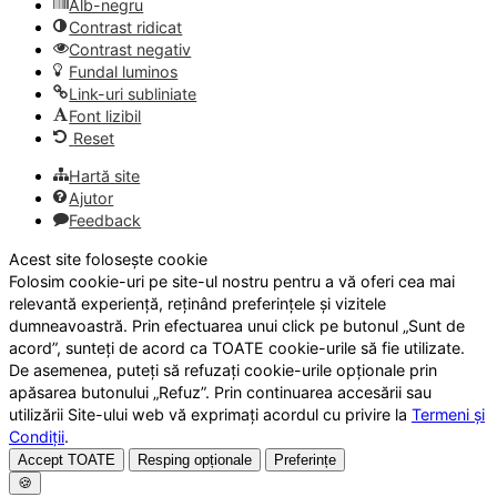
Alb-negru
Contrast ridicat
Contrast negativ
Fundal luminos
Link-uri subliniate
Font lizibil
Reset
Hartă site
Ajutor
Feedback
Acest site folosește cookie
Folosim cookie-uri pe site-ul nostru pentru a vă oferi cea mai
relevantă experiență, reținând preferințele și vizitele
dumneavoastră. Prin efectuarea unui click pe butonul „Sunt de
acord”, sunteți de acord ca TOATE cookie-urile să fie utilizate.
De asemenea, puteți să refuzați cookie-urile opționale prin
apăsarea butonului „Refuz”. Prin continuarea accesării sau
utilizării Site-ului web vă exprimați acordul cu privire la
Termeni și
Condiții
.
Accept TOATE
Resping opționale
Preferințe
🍪