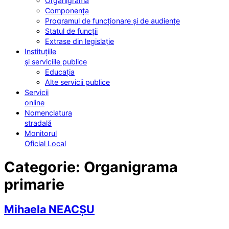
Organigrama
Componența
Programul de funcționare și de audiențe
Statul de funcții
Extrase din legislație
Instituțiile
și serviciile publice
Educația
Alte servicii publice
Servicii
online
Nomenclatura
stradală
Monitorul
Oficial Local
Categorie:
Organigrama
primarie
Mihaela NEACȘU