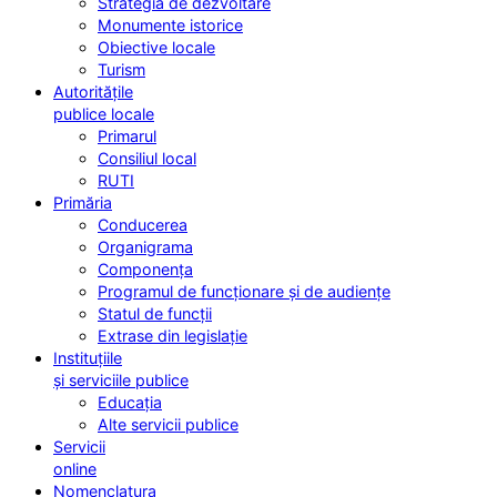
Strategia de dezvoltare
Monumente istorice
Obiective locale
Turism
Autoritățile
publice locale
Primarul
Consiliul local
RUTI
Primăria
Conducerea
Organigrama
Componența
Programul de funcționare și de audiențe
Statul de funcții
Extrase din legislație
Instituțiile
și serviciile publice
Educația
Alte servicii publice
Servicii
online
Nomenclatura