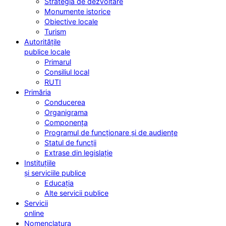
Strategia de dezvoltare
Monumente istorice
Obiective locale
Turism
Autoritățile
publice locale
Primarul
Consiliul local
RUTI
Primăria
Conducerea
Organigrama
Componența
Programul de funcționare și de audiențe
Statul de funcții
Extrase din legislație
Instituțiile
și serviciile publice
Educația
Alte servicii publice
Servicii
online
Nomenclatura