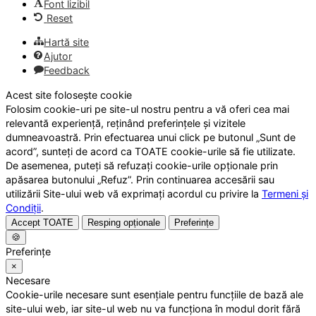
Font lizibil
Reset
Hartă site
Ajutor
Feedback
Acest site folosește cookie
Folosim cookie-uri pe site-ul nostru pentru a vă oferi cea mai
relevantă experiență, reținând preferințele și vizitele
dumneavoastră. Prin efectuarea unui click pe butonul „Sunt de
acord”, sunteți de acord ca TOATE cookie-urile să fie utilizate.
De asemenea, puteți să refuzați cookie-urile opționale prin
apăsarea butonului „Refuz”. Prin continuarea accesării sau
utilizării Site-ului web vă exprimați acordul cu privire la
Termeni și
Condiții
.
Accept TOATE
Resping opționale
Preferințe
🍪
Preferințe
×
Necesare
Cookie-urile necesare sunt esențiale pentru funcțiile de bază ale
site-ului web, iar site-ul web nu va funcționa în modul dorit fără