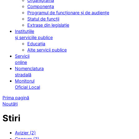
Organigrama
Componența
Programul de funcționare și de audiențe
Statul de funcții
Extrase din legislație
Instituțiile
și serviciile publice
Educația
Alte servicii publice
Servicii
online
Nomenclatura
stradală
Monitorul
Oficial Local
Prima pagină
Noutăți
Stiri
Avizier (2)
Concurs (3)